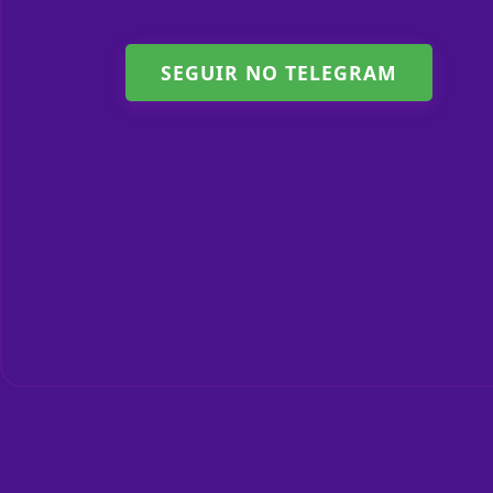
SEGUIR NO TELEGRAM