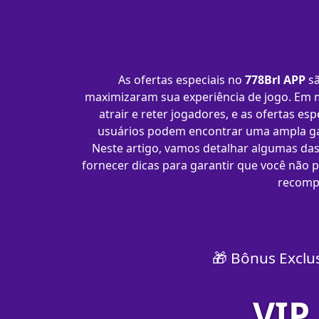
As ofertas especiais no
778Brl APP
sã
maximizaram sua experiência de jogo. Em m
atrair e reter jogadores, e as ofertas 
usuários podem encontrar uma ampla gam
Neste artigo, vamos detalhar algumas das
fornecer dicas para garantir que você nã
recompe
🎁 Bônus Exclu
VIP