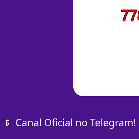
📱 Canal Oficial no Telegram!