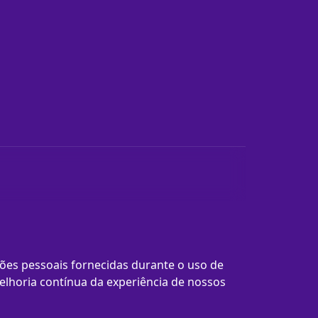
ões pessoais fornecidas durante o uso de
elhoria contínua da experiência de nossos