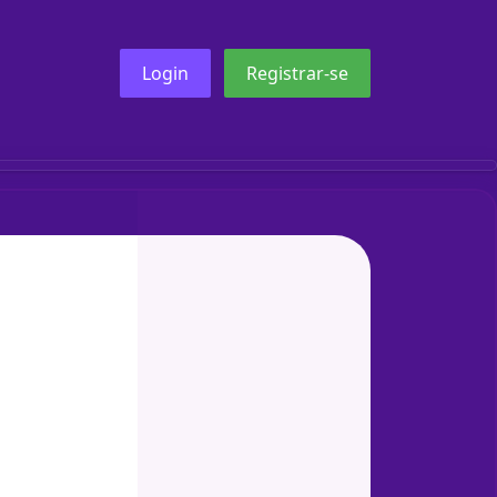
Login
Registrar-se