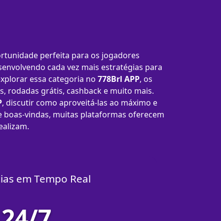
m
rtunidade perfeita para os jogadores
senvolvendo cada vez mais estratégias para
explorar essa categoria no
778Brl APP
, os
 rodadas grátis, cashback e muito mais.
P
, discutir como aproveitá-las ao máximo e
 boas-vindas, muitas plataformas oferecem
ealizam.
cias em Tempo Real
24/7