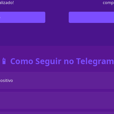
lizado!
compa
e
📱 Como Seguir no Telegram
ositivo
"