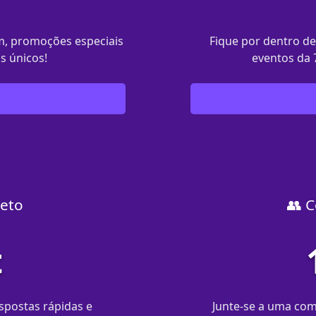
m, promoções especiais
Fique por dentro d
s únicos!
eventos da 
reto
👥 
t
espostas rápidas e
Junte-se a uma com