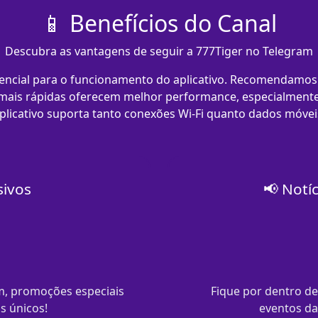
📱 Benefícios do Canal
Descubra as vantagens de seguir a 777Tiger no Telegram
sencial para o funcionamento do aplicativo. Recomendam
ais rápidas oferecem melhor performance, especialmente p
plicativo suporta tanto conexões Wi-Fi quanto dados móvei
sivos
📢 Notí
m, promoções especiais
Fique por dentro d
s únicos!
eventos da