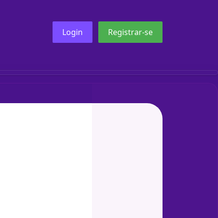
Login
Registrar-se