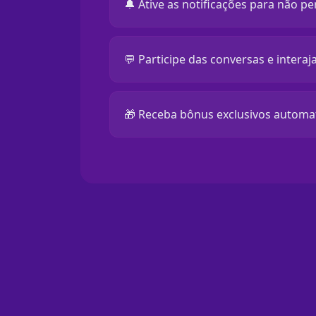
🔔 Ative as notificações para não p
💬 Participe das conversas e interaj
🎁 Receba bônus exclusivos autom