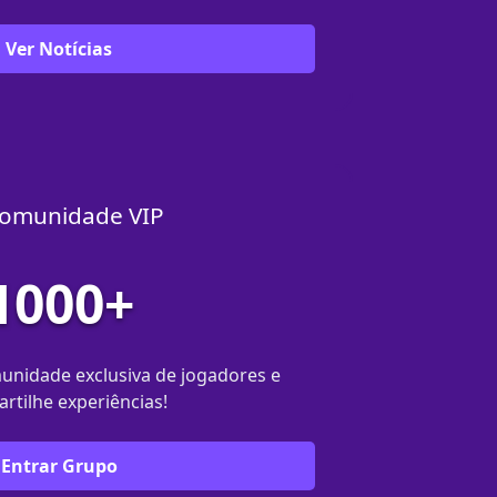
Ver Notícias
Comunidade VIP
1000+
unidade exclusiva de jogadores e
rtilhe experiências!
Entrar Grupo