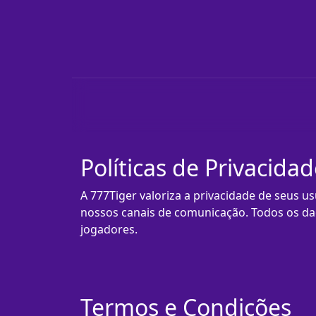
Políticas de Privacida
A 777Tiger valoriza a privacidade de seus 
nossos canais de comunicação. Todos os dad
jogadores.
Termos e Condições