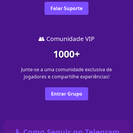
Falar Suporte
👥 Comunidade VIP
1000+
Junte-se a uma comunidade exclusiva de
jogadores e compartilhe experiências!
Entrar Grupo
📱 Como Seguir no Telegram