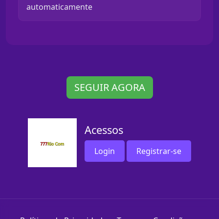
automaticamente
SEGUIR AGORA
Acessos
Login
Registrar-se