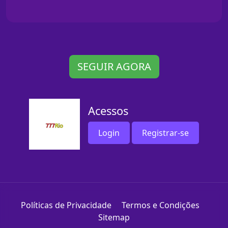
SEGUIR AGORA
Acessos
Login
Registrar-se
Políticas de Privacidade
Termos e Condições
Sitemap