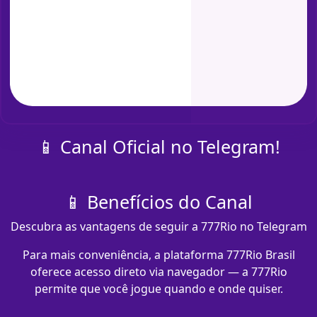
📱 Canal Oficial no Telegram!
📱 Benefícios do Canal
Descubra as vantagens de seguir a 777Rio no Telegram
Para mais conveniência, a plataforma 777Rio Brasil
oferece acesso direto via navegador — a 777Rio
permite que você jogue quando e onde quiser.