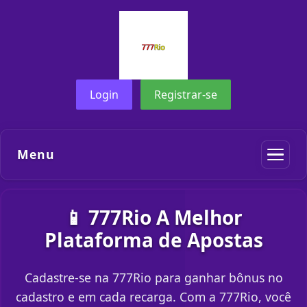
Login
Registrar-se
Menu
📱 777Rio A Melhor
Plataforma de Apostas
Cadastre-se na 777Rio para ganhar bônus no
cadastro e em cada recarga. Com a 777Rio, você