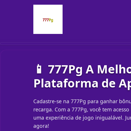
📱 777Pg A Melh
Plataforma de A
Cadastre-se na 777Pg para ganhar bônu
recarga. Com a 777Pg, você tem acesso 
uma experiência de jogo inigualável. J
agora!