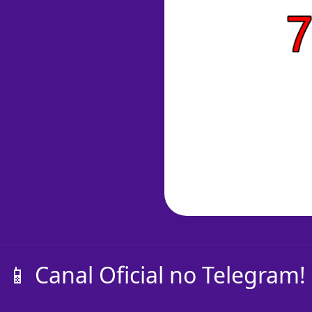
📱 Canal Oficial no Telegram!