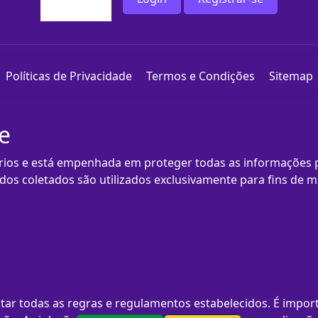
Políticas de Privacidade
Termos e Condições
Sitemap
de
ários e está empenhada em proteger todas as informações 
os coletados são utilizados exclusivamente para fins de m
r todas as regras e regulamentos estabelecidos. É import