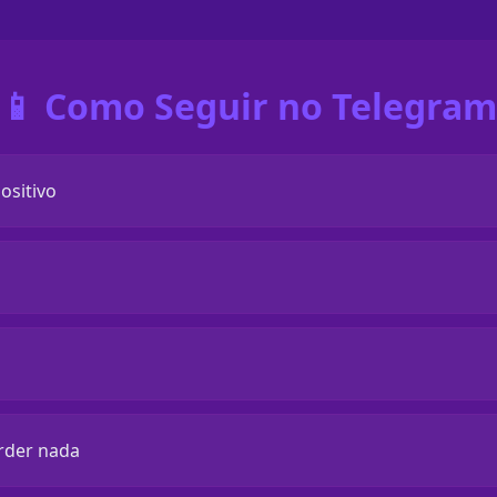
📱 Como Seguir no Telegram
ositivo
erder nada