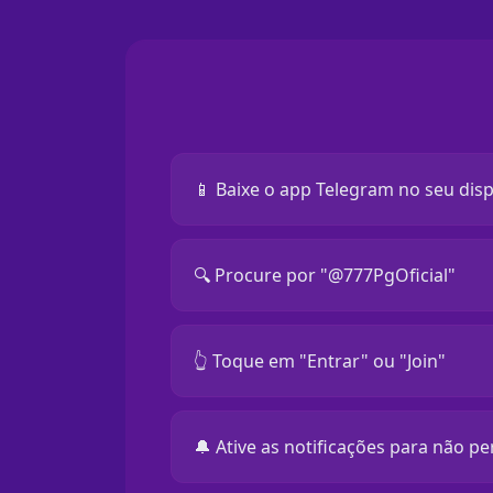
📱 Baixe o app Telegram no seu disp
🔍 Procure por "@777PgOficial"
👆 Toque em "Entrar" ou "Join"
🔔 Ative as notificações para não p