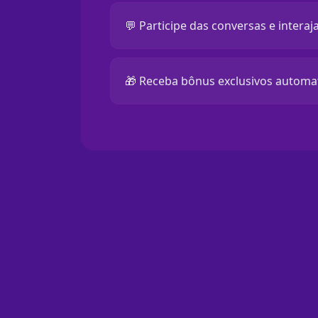
💬 Participe das conversas e interaj
🎁 Receba bônus exclusivos autom