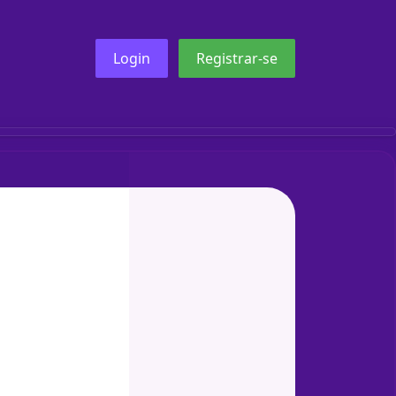
Login
Registrar-se