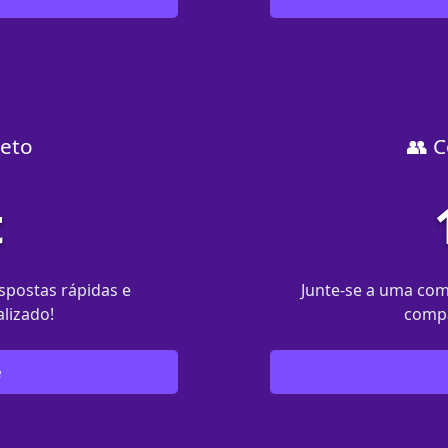
reto
👥 
t
espostas rápidas e
Junte-se a uma com
lizado!
compa
e