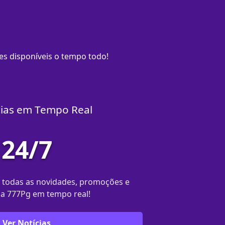
s disponíveis o tempo todo!
cias em Tempo Real
24/7
e todas as novidades, promoções e
a 777Pg em tempo real!
Ver Notícias