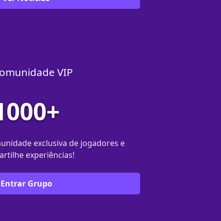
Comunidade VIP
1000+
unidade exclusiva de jogadores e
rtilhe experiências!
Entrar Grupo