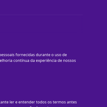
pessoais fornecidas durante o uso de
elhoria contínua da experiência de nossos
ante ler e entender todos os termos antes