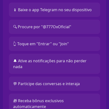
📱 Baixe o app Telegram no seu dispositivo
🔍 Procure por "@777OxOficial"
👆 Toque em "Entrar" ou "Join"
🔔 Ative as notificações para não perder
nada
💬 Participe das conversas e interaja
🎁 Receba bônus exclusivos
automaticamente