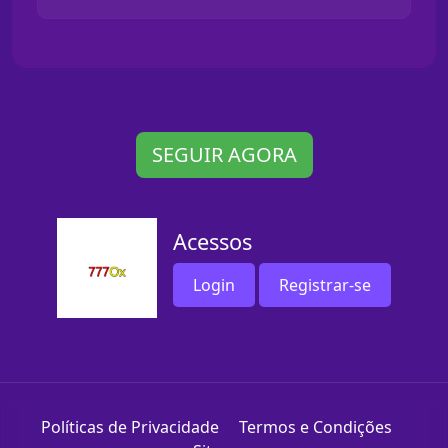
SEGUIR AGORA
Acessos
Login
Registrar-se
Políticas de Privacidade
Termos e Condições