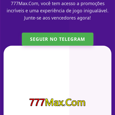
777Max.Com, você tem acesso a promoções
incríveis e uma experiência de jogo inigualável.
Junte-se aos vencedores agora!
SEGUIR NO TELEGRAM