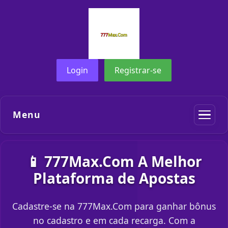
Login
Registrar-se
Menu
📱 777Max.Com A Melhor
Plataforma de Apostas
Cadastre-se na 777Max.Com para ganhar bônus
no cadastro e em cada recarga. Com a