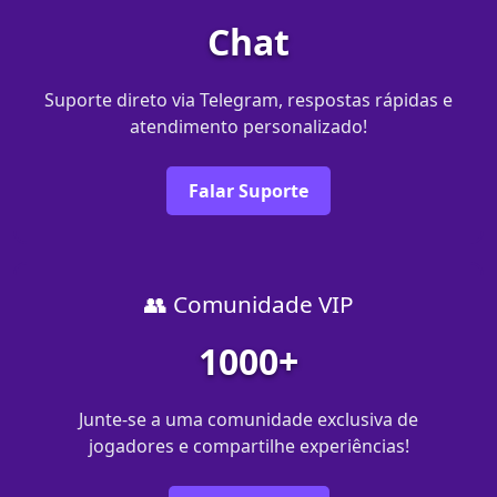
Chat
Suporte direto via Telegram, respostas rápidas e
atendimento personalizado!
Falar Suporte
👥 Comunidade VIP
1000+
Junte-se a uma comunidade exclusiva de
jogadores e compartilhe experiências!