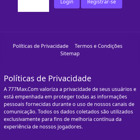
Login
Registrar-se
Políticas de Privacidade
Termos e Condições
Sitemap
Políticas de Privacidade
A 777Max.Com valoriza a privacidade de seus usuários e
está empenhada em proteger todas as informações
pessoais fornecidas durante o uso de nossos canais de
comunicação. Todos os dados coletados são utilizados
exclusivamente para fins de melhoria contínua da
experiência de nossos jogadores.