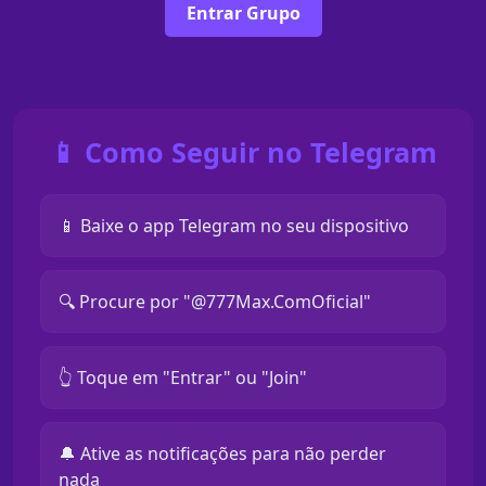
Entrar Grupo
📱 Como Seguir no Telegram
📱 Baixe o app Telegram no seu dispositivo
🔍 Procure por "@777Max.ComOficial"
👆 Toque em "Entrar" ou "Join"
🔔 Ative as notificações para não perder
nada