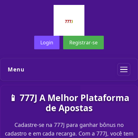
Login
Registrar-se
Menu
📱 777J A Melhor Plataforma
de Apostas
Cadastre-se na 777J para ganhar bônus no
cadastro e em cada recarga. Com a 777J, você tem