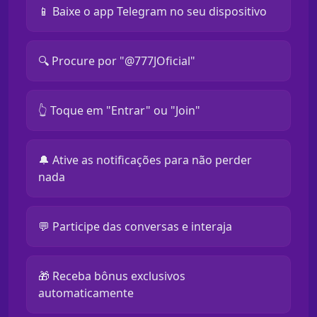
📱 Baixe o app Telegram no seu dispositivo
🔍 Procure por "@777JOficial"
👆 Toque em "Entrar" ou "Join"
🔔 Ative as notificações para não perder
nada
💬 Participe das conversas e interaja
🎁 Receba bônus exclusivos
automaticamente