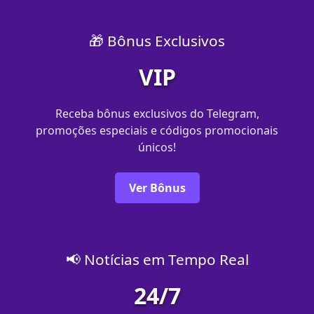
🎁 Bônus Exclusivos
VIP
Receba bônus exclusivos do Telegram,
promoções especiais e códigos promocionais
únicos!
Ver Bônus
📢 Notícias em Tempo Real
24/7