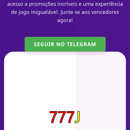
acesso a promoções incríveis e uma experiência
de jogo inigualável. Junte-se aos vencedores
agora!
SEGUIR NO TELEGRAM