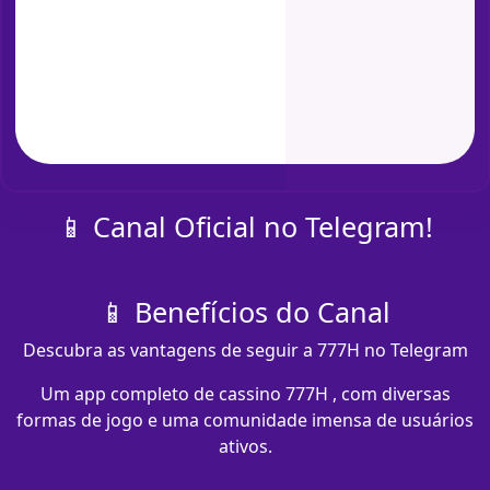
📱 Canal Oficial no Telegram!
📱 Benefícios do Canal
Descubra as vantagens de seguir a 777H no Telegram
Um app completo de cassino 777H , com diversas
formas de jogo e uma comunidade imensa de usuários
ativos.