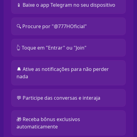
📱 Baixe o app Telegram no seu dispositivo
🔍 Procure por "@777HOficial"
👆 Toque em "Entrar" ou "Join"
🔔 Ative as notificações para não perder
nada
💬 Participe das conversas e interaja
🎁 Receba bônus exclusivos
automaticamente