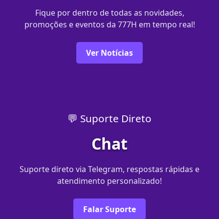
Fique por dentro de todas as novidades,
promoções e eventos da 777H em tempo real!
Ver Notícias
💬 Suporte Direto
Chat
Suporte direto via Telegram, respostas rápidas e
atendimento personalizado!
Falar Suporte