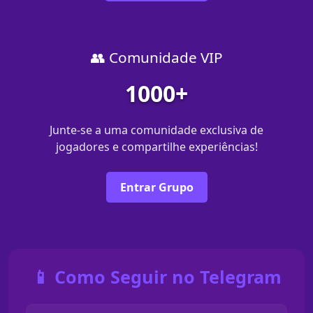
👥 Comunidade VIP
1000+
Junte-se a uma comunidade exclusiva de
jogadores e compartilhe experiências!
Entrar Grupo
📱 Como Seguir no Telegram