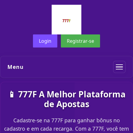
Login
Registrar-se
Menu
📱 777F A Melhor Plataforma
de Apostas
Cadastre-se na 777F para ganhar bônus no
cadastro e em cada recarga. Com a 777F, você tem