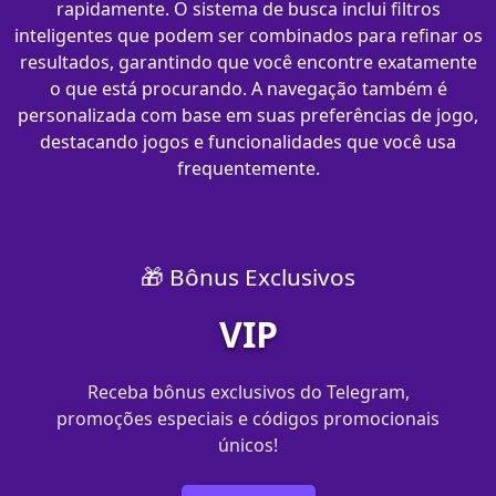
rapidamente. O sistema de busca inclui filtros
inteligentes que podem ser combinados para refinar os
resultados, garantindo que você encontre exatamente
o que está procurando. A navegação também é
personalizada com base em suas preferências de jogo,
destacando jogos e funcionalidades que você usa
frequentemente.
🎁 Bônus Exclusivos
VIP
Receba bônus exclusivos do Telegram,
promoções especiais e códigos promocionais
únicos!