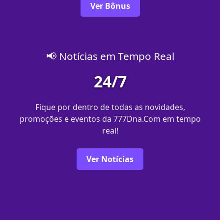
Ver Bônus
📢 Notícias em Tempo Real
24/7
Fique por dentro de todas as novidades,
promoções e eventos da 777Dna.Com em tempo
real!
Ver Notícias