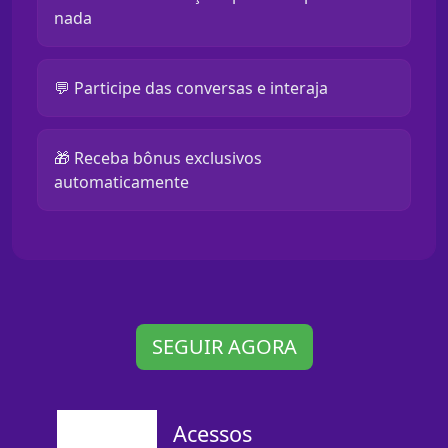
nada
💬 Participe das conversas e interaja
🎁 Receba bônus exclusivos
automaticamente
SEGUIR AGORA
Acessos