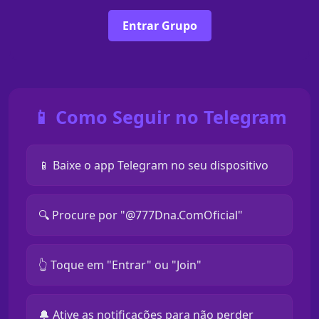
Entrar Grupo
📱 Como Seguir no Telegram
📱 Baixe o app Telegram no seu dispositivo
🔍 Procure por "@777Dna.ComOficial"
👆 Toque em "Entrar" ou "Join"
🔔 Ative as notificações para não perder