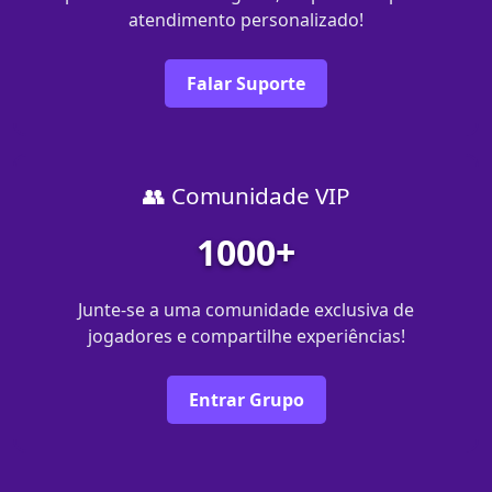
atendimento personalizado!
Falar Suporte
👥 Comunidade VIP
1000+
Junte-se a uma comunidade exclusiva de
jogadores e compartilhe experiências!
Entrar Grupo