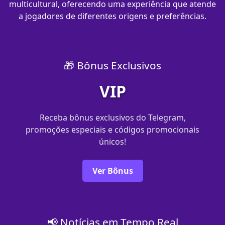
multicultural, oferecendo uma experiência que atende
a jogadores de diferentes origens e preferências.
🎁 Bônus Exclusivos
VIP
Receba bônus exclusivos do Telegram,
promoções especiais e códigos promocionais
únicos!
Ver Bônus
📢 Notícias em Tempo Real