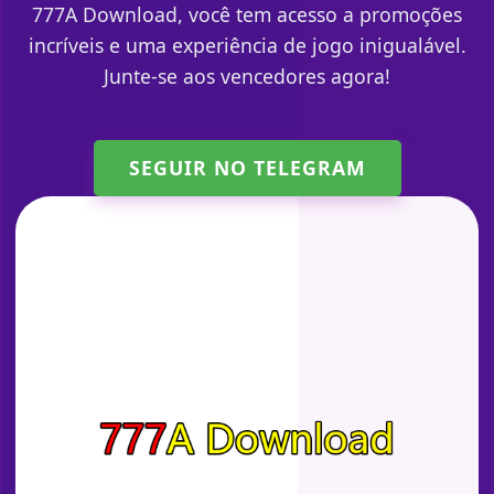
777A Download, você tem acesso a promoções
incríveis e uma experiência de jogo inigualável.
Junte-se aos vencedores agora!
SEGUIR NO TELEGRAM