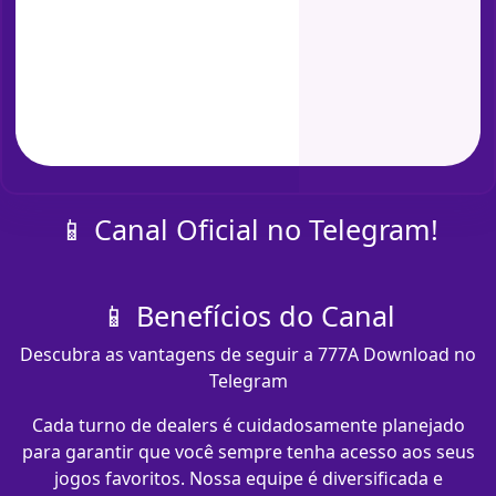
📱 Canal Oficial no Telegram!
📱 Benefícios do Canal
Descubra as vantagens de seguir a 777A Download no
Telegram
Cada turno de dealers é cuidadosamente planejado
para garantir que você sempre tenha acesso aos seus
jogos favoritos. Nossa equipe é diversificada e