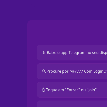
📱 Baixe o app Telegram no seu disp
🔍 Procure por "@7777 Com LoginOfi
👆 Toque em "Entrar" ou "Join"