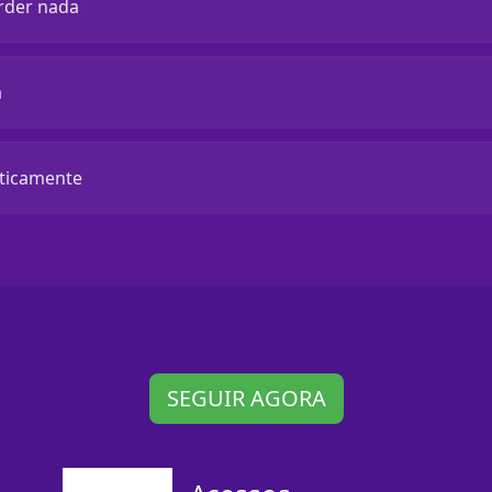
erder nada
a
aticamente
SEGUIR AGORA