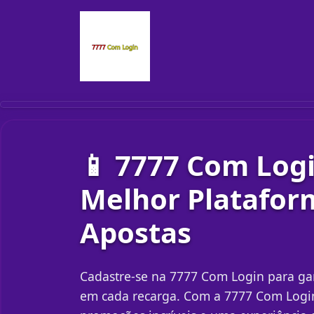
📱 7777 Com Log
Melhor Platafor
Apostas
Cadastre-se na 7777 Com Login para ga
em cada recarga. Com a 7777 Com Login