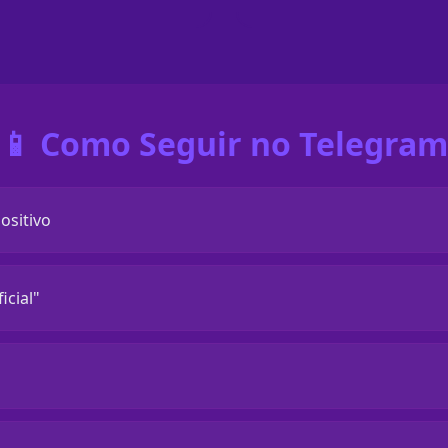
📱 Como Seguir no Telegram
ositivo
cial"