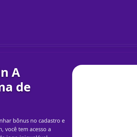
in A
ma de
nhar bônus no cadastro e
, você tem acesso a