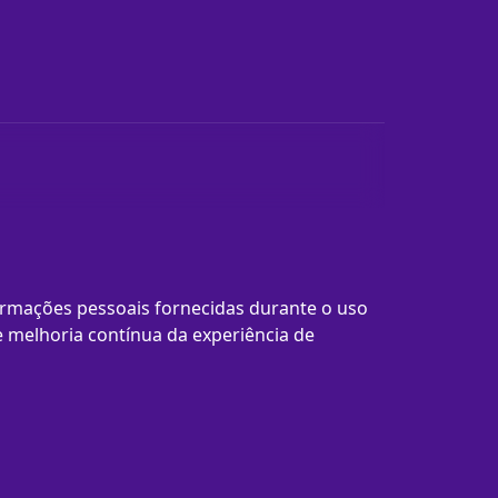
ormações pessoais fornecidas durante o uso
e melhoria contínua da experiência de