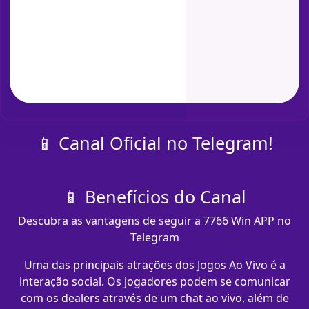
📱 Canal Oficial no Telegram!
📱 Benefícios do Canal
Descubra as vantagens de seguir a 7766 Win APP no
Telegram
Uma das principais atrações dos Jogos Ao Vivo é a
interação social. Os jogadores podem se comunicar
com os dealers através de um chat ao vivo, além de