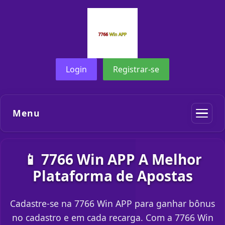
Login
Registrar-se
Menu
📱 7766 Win APP A Melhor
Plataforma de Apostas
Cadastre-se na 7766 Win APP para ganhar bônus
no cadastro e em cada recarga. Com a 7766 Win