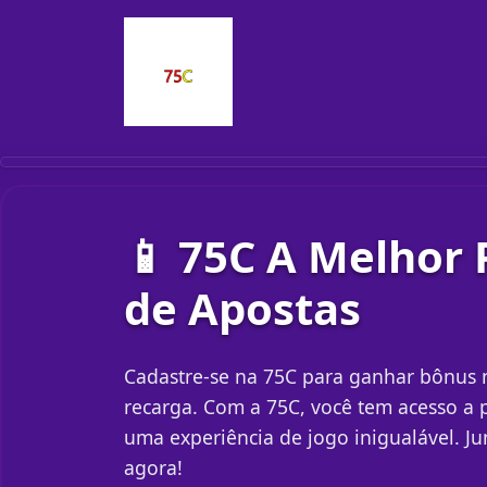
📱 75C A Melhor
de Apostas
Cadastre-se na 75C para ganhar bônus 
recarga. Com a 75C, você tem acesso a 
uma experiência de jogo inigualável. J
agora!