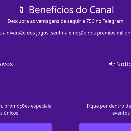
📱 Benefícios do Canal
Descubra as vantagens de seguir a 75C no Telegram
 a diversão dos jogos, sentir a emoção dos prêmios milionár
sivos
📢 Notí
m, promoções especiais
Fique por dentro d
s únicos!
eventos