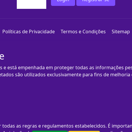
Políticas de Privacidade
Termos e Condições
Sitemap
de
ios e está empenhada em proteger todas as informações pe
tados são utilizados exclusivamente para fins de melhoria
todas as regras e regulamentos estabelecidos. É importan