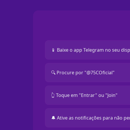
📱 Baixe o app Telegram no seu disp
🔍 Procure por "@75COficial"
👆 Toque em "Entrar" ou "Join"
🔔 Ative as notificações para não p