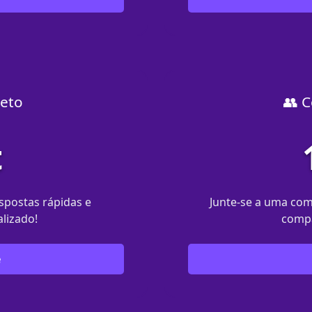
reto
👥 
t
espostas rápidas e
Junte-se a uma com
lizado!
compa
e