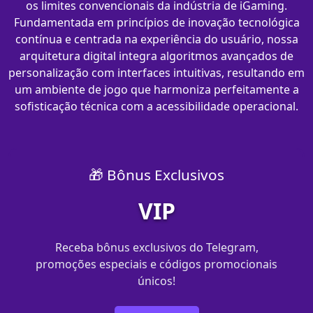
os limites convencionais da indústria de iGaming.
Fundamentada em princípios de inovação tecnológica
contínua e centrada na experiência do usuário, nossa
arquitetura digital integra algoritmos avançados de
personalização com interfaces intuitivas, resultando em
um ambiente de jogo que harmoniza perfeitamente a
sofisticação técnica com a acessibilidade operacional.
🎁 Bônus Exclusivos
VIP
Receba bônus exclusivos do Telegram,
promoções especiais e códigos promocionais
únicos!