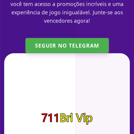
você tem acesso a promoções incríveis e uma
experiência de jogo inigualável. Junte-se aos
vencedores agora!
SEGUIR NO TELEGRAM