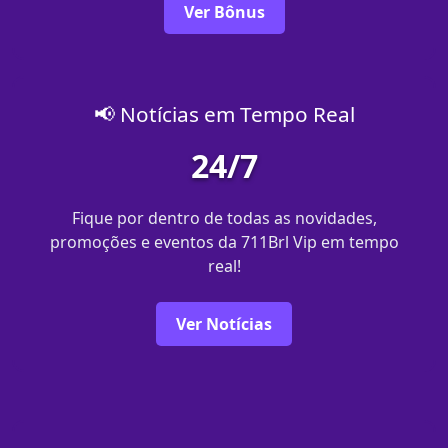
Ver Bônus
📢 Notícias em Tempo Real
24/7
Fique por dentro de todas as novidades,
promoções e eventos da 711Brl Vip em tempo
real!
Ver Notícias