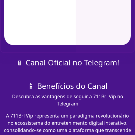
📱 Canal Oficial no Telegram!
📱 Benefícios do Canal
Descubra as vantagens de seguir a 711Brl Vip no
Telegram
A 711Brl Vip representa um paradigma revolucionário
no ecossistema do entretenimento digital interativo,
consolidando-se como uma plataforma que transcende