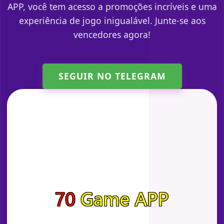
APP, você tem acesso a promoções incríveis e uma
experiência de jogo inigualável. Junte-se aos
vencedores agora!
SEGUIR NO TELEGRAM