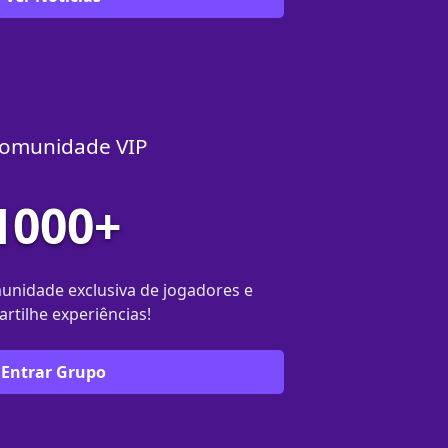
Comunidade VIP
1000+
unidade exclusiva de jogadores e
rtilhe experiências!
Entrar Grupo