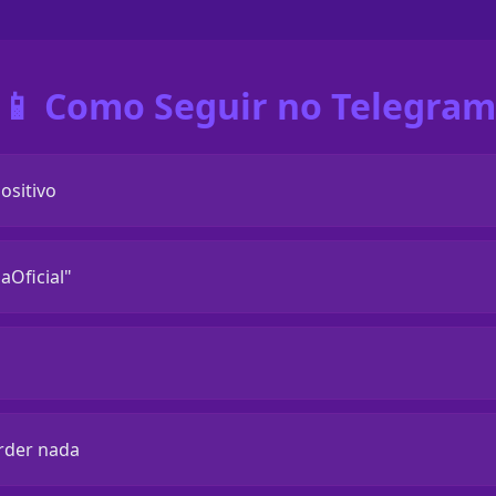
📱 Como Seguir no Telegram
ositivo
aOficial"
erder nada