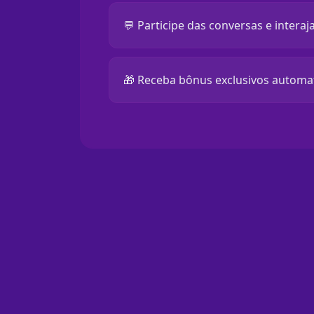
💬 Participe das conversas e interaj
🎁 Receba bônus exclusivos autom