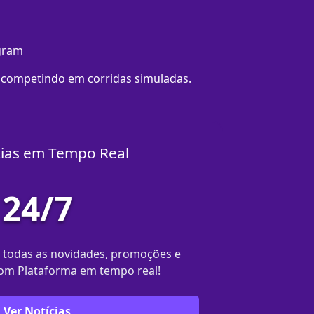
egram
os competindo em corridas simuladas.
cias em Tempo Real
24/7
e todas as novidades, promoções e
om Plataforma em tempo real!
Ver Notícias