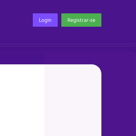
Login
Registrar-se