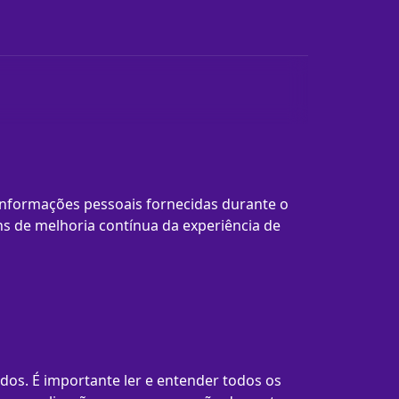
informações pessoais fornecidas durante o
ns de melhoria contínua da experiência de
os. É importante ler e entender todos os