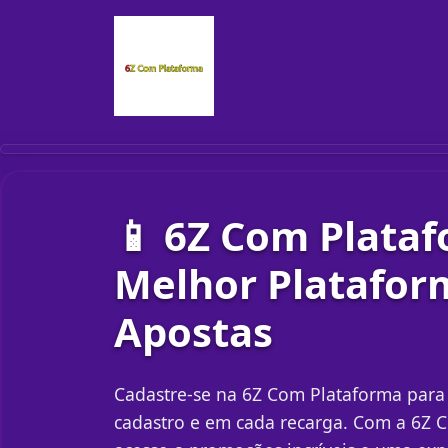
📱 6Z Com Plata
Melhor Platafor
Apostas
Cadastre-se na 6Z Com Plataforma par
cadastro e em cada recarga. Com a 6Z 