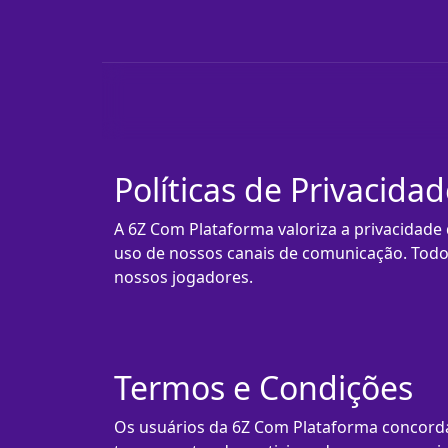
Políticas de Privacida
A 6Z Com Plataforma valoriza a privacidad
uso de nossos canais de comunicação. Todos
nossos jogadores.
Termos e Condições
Os usuários da 6Z Com Plataforma concorda