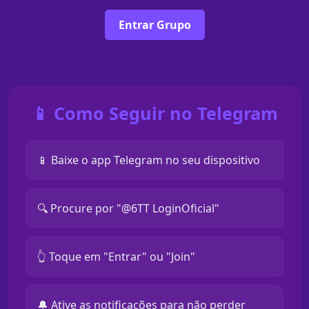
Entrar Grupo
📱 Como Seguir no Telegram
📱 Baixe o app Telegram no seu dispositivo
🔍 Procure por "@6TT LoginOficial"
👆 Toque em "Entrar" ou "Join"
🔔 Ative as notificações para não perder