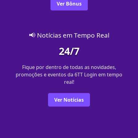
Ver Bônus
📢 Notícias em Tempo Real
24/7
Fique por dentro de todas as novidades,
promoções e eventos da 6TT Login em tempo
real!
Ver Notícias