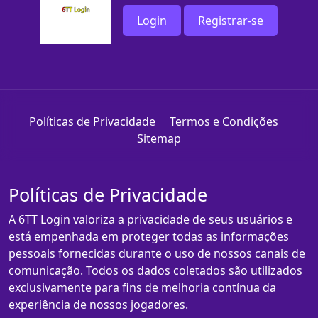
Login
Registrar-se
Políticas de Privacidade
Termos e Condições
Sitemap
Políticas de Privacidade
A 6TT Login valoriza a privacidade de seus usuários e
está empenhada em proteger todas as informações
pessoais fornecidas durante o uso de nossos canais de
comunicação. Todos os dados coletados são utilizados
exclusivamente para fins de melhoria contínua da
experiência de nossos jogadores.