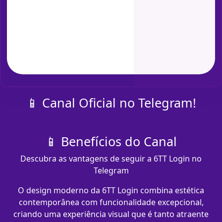
📱 Canal Oficial no Telegram!
📱 Benefícios do Canal
Descubra as vantagens de seguir a 6TT Login no
Telegram
O design moderno da 6TT Login combina estética
contemporânea com funcionalidade excepcional,
criando uma experiência visual que é tanto atraente