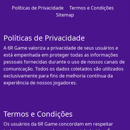
Políticas de Privacidade
Termos e Condições
Sitemap
Políticas de Privacidade
A 6R Game valoriza a privacidade de seus usuários e
está empenhada em proteger todas as informações
pessoais fornecidas durante o uso de nossos canais de
comunicação. Todos os dados coletados são utilizados
exclusivamente para fins de melhoria contínua da
experiência de nossos jogadores.
Termos e Condições
Os usuários da 6R Game concordam em respeitar