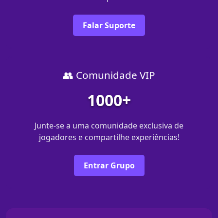
Falar Suporte
👥 Comunidade VIP
1000+
Junte-se a uma comunidade exclusiva de
jogadores e compartilhe experiências!
Entrar Grupo