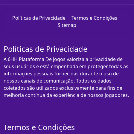
Políticas de Privacidade
Termos e Condições
Sitemap
Políticas de Privacidade
A 6HH Plataforma De Jogos valoriza a privacidade de
seus usuários e está empenhada em proteger todas as
informações pessoais fornecidas durante o uso de
nossos canais de comunicação. Todos os dados
coletados são utilizados exclusivamente para fins de
melhoria contínua da experiência de nossos jogadores.
Termos e Condições