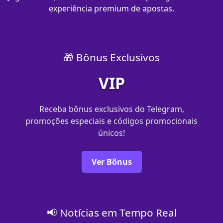
experiência premium de apostas.
🎁 Bônus Exclusivos
VIP
Receba bônus exclusivos do Telegram,
promoções especiais e códigos promocionais
únicos!
Ver Bônus
📢 Notícias em Tempo Real