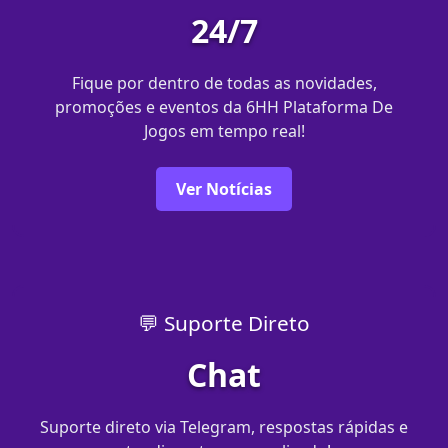
24/7
Fique por dentro de todas as novidades,
promoções e eventos da 6HH Plataforma De
Jogos em tempo real!
Ver Notícias
💬 Suporte Direto
Chat
Suporte direto via Telegram, respostas rápidas e