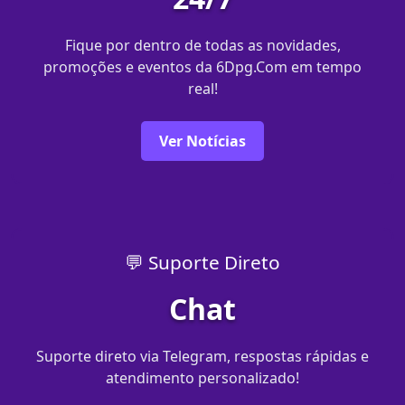
Fique por dentro de todas as novidades,
promoções e eventos da 6Dpg.Com em tempo
real!
Ver Notícias
💬 Suporte Direto
Chat
Suporte direto via Telegram, respostas rápidas e
atendimento personalizado!