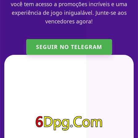
você tem acesso a promoções incríveis e uma
experiência de jogo inigualável. Junte-se aos
vencedores agora!
SEGUIR NO TELEGRAM