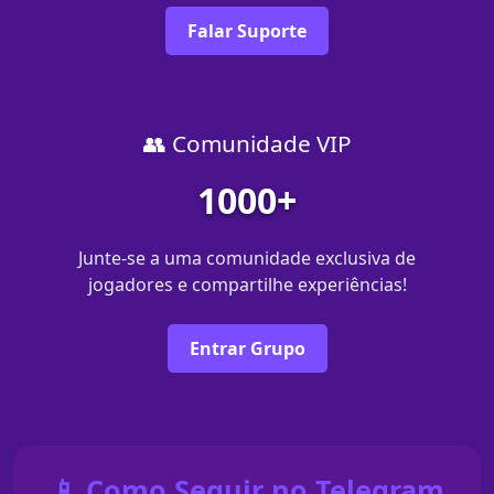
Falar Suporte
👥 Comunidade VIP
1000+
Junte-se a uma comunidade exclusiva de
jogadores e compartilhe experiências!
Entrar Grupo
📱 Como Seguir no Telegram