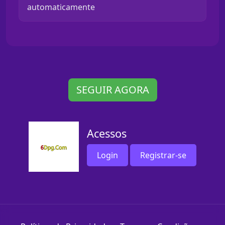
automaticamente
SEGUIR AGORA
Acessos
Login
Registrar-se