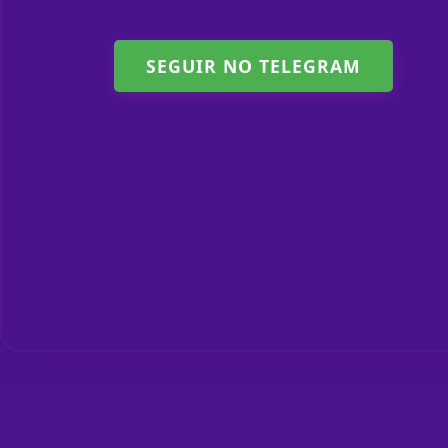
SEGUIR NO TELEGRAM