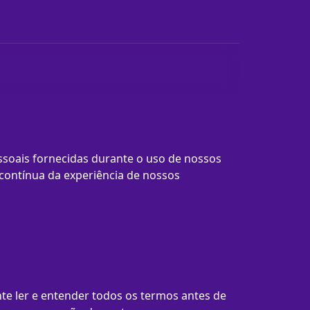
ssoais fornecidas durante o uso de nossos
 contínua da experiência de nossos
te ler e entender todos os termos antes de