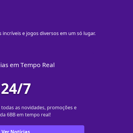
incríveis e jogos diversos em um só lugar.
cias em Tempo Real
24/7
e todas as novidades, promoções e
 da 6BB em tempo real!
Ver Notícias