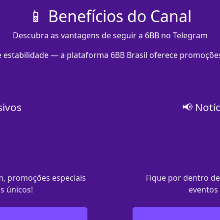
📱 Benefícios do Canal
Descubra as vantagens de seguir a 6BB no Telegram
estabilidade — a plataforma 6BB Brasil oferece promoções 
sivos
📢 Notí
m, promoções especiais
Fique por dentro d
s únicos!
eventos