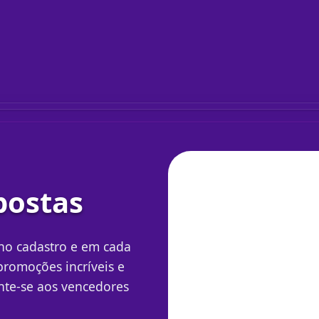
postas
no cadastro e em cada
promoções incríveis e
unte-se aos vencedores