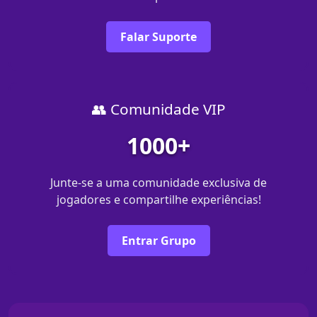
Falar Suporte
👥 Comunidade VIP
1000+
Junte-se a uma comunidade exclusiva de
jogadores e compartilhe experiências!
Entrar Grupo