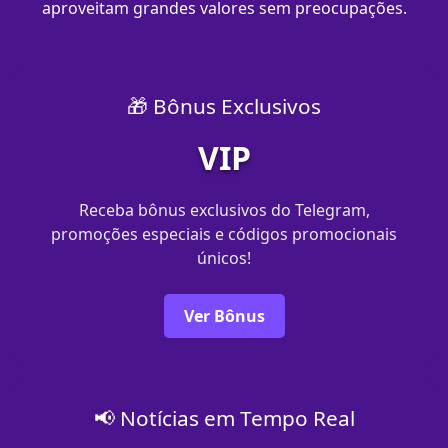
aproveitam grandes valores sem preocupações.
🎁 Bônus Exclusivos
VIP
Receba bônus exclusivos do Telegram,
promoções especiais e códigos promocionais
únicos!
Ver Bônus
📢 Notícias em Tempo Real