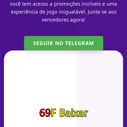
você tem acesso a promoções incríveis e uma
experiência de jogo inigualável. Junte-se aos
vencedores agora!
SEGUIR NO TELEGRAM