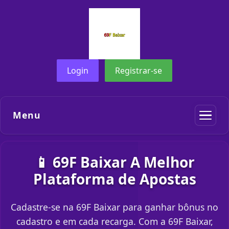
Login
Registrar-se
Menu
📱 69F Baixar A Melhor
Plataforma de Apostas
Cadastre-se na 69F Baixar para ganhar bônus no
cadastro e em cada recarga. Com a 69F Baixar,