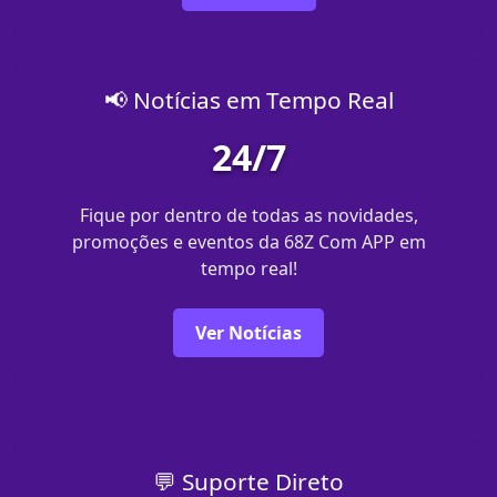
📢 Notícias em Tempo Real
24/7
Fique por dentro de todas as novidades,
promoções e eventos da 68Z Com APP em
tempo real!
Ver Notícias
💬 Suporte Direto