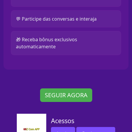
💬 Participe das conversas e interaja
🎁 Receba bônus exclusivos
automaticamente
SEGUIR AGORA
Acessos