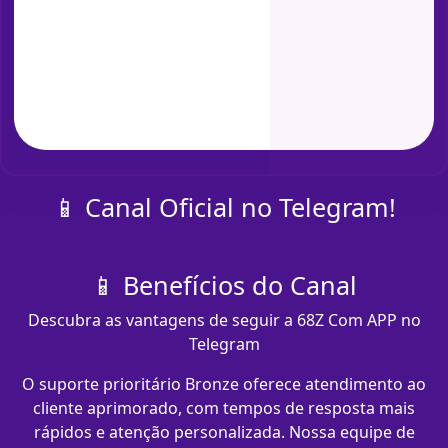
📱 Canal Oficial no Telegram!
📱 Benefícios do Canal
Descubra as vantagens de seguir a 68Z Com APP no
Telegram
O suporte prioritário Bronze oferece atendimento ao
cliente aprimorado, com tempos de resposta mais
rápidos e atenção personalizada. Nossa equipe de