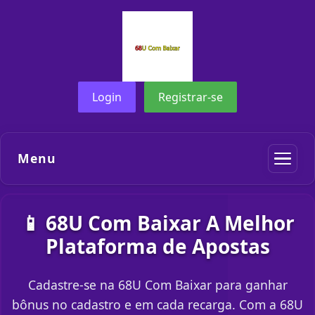
Login
Registrar-se
Menu
📱 68U Com Baixar A Melhor
Plataforma de Apostas
Cadastre-se na 68U Com Baixar para ganhar
bônus no cadastro e em cada recarga. Com a 68U