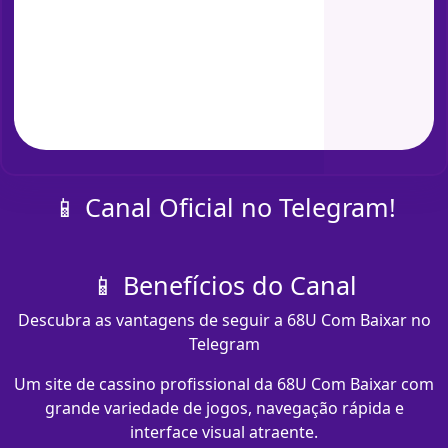
📱 Canal Oficial no Telegram!
📱 Benefícios do Canal
Descubra as vantagens de seguir a 68U Com Baixar no
Telegram
Um site de cassino profissional da 68U Com Baixar com
grande variedade de jogos, navegação rápida e
interface visual atraente.