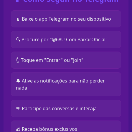
📱 Baixe o app Telegram no seu dispositivo
🔍 Procure por "@68U Com BaixarOficial"
👆 Toque em "Entrar" ou "Join"
🔔 Ative as notificações para não perder
nada
💬 Participe das conversas e interaja
🎁 Receba bônus exclusivos