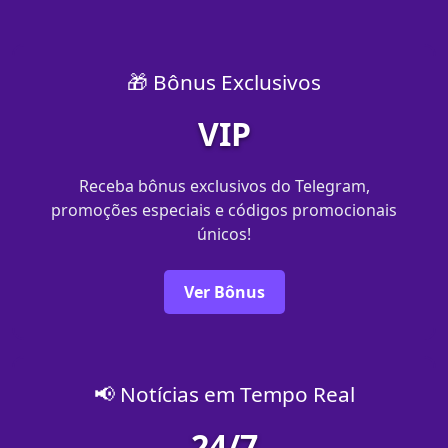
🎁 Bônus Exclusivos
VIP
Receba bônus exclusivos do Telegram,
promoções especiais e códigos promocionais
únicos!
Ver Bônus
📢 Notícias em Tempo Real
24/7