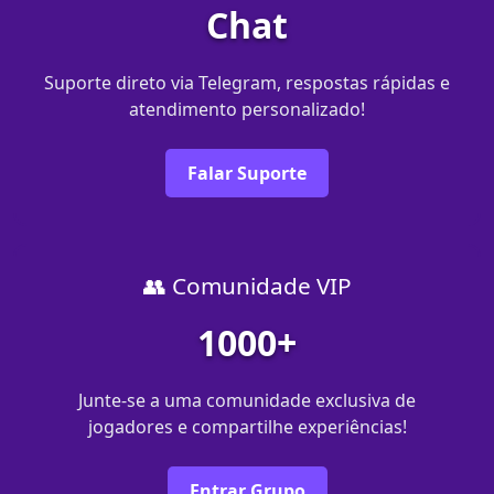
Chat
Suporte direto via Telegram, respostas rápidas e
atendimento personalizado!
Falar Suporte
👥 Comunidade VIP
1000+
Junte-se a uma comunidade exclusiva de
jogadores e compartilhe experiências!
Entrar Grupo