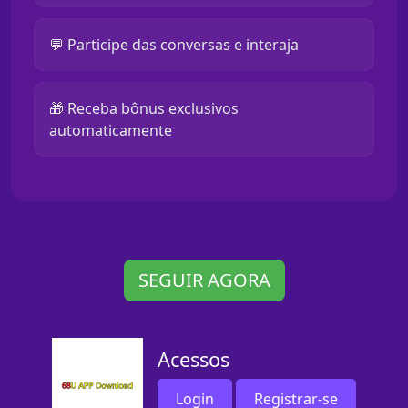
💬 Participe das conversas e interaja
🎁 Receba bônus exclusivos
automaticamente
SEGUIR AGORA
Acessos
Login
Registrar-se