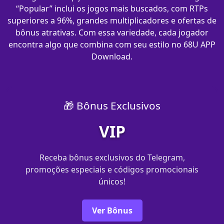
“Popular” inclui os jogos mais buscados, com RTPs
superiores a 96%, grandes multiplicadores e ofertas de
bônus atrativas. Com essa variedade, cada jogador
encontra algo que combina com seu estilo no 68U APP
Download.
🎁 Bônus Exclusivos
VIP
Receba bônus exclusivos do Telegram,
promoções especiais e códigos promocionais
únicos!
Ver Bônus