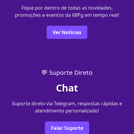
Fique por dentro de todas as novidades,
promoções e eventos da 68Pg em tempo real!
Ver Notícias
💬 Suporte Direto
Chat
Suporte direto via Telegram, respostas rápidas e
atendimento personalizado!
Falar Suporte