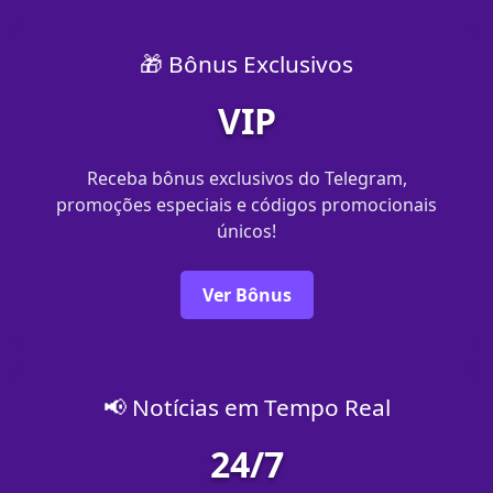
🎁 Bônus Exclusivos
VIP
Receba bônus exclusivos do Telegram,
promoções especiais e códigos promocionais
únicos!
Ver Bônus
📢 Notícias em Tempo Real
24/7