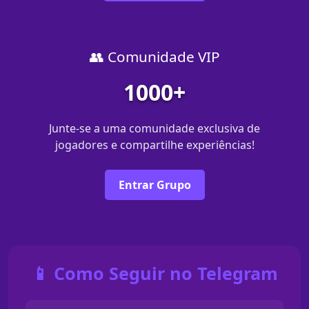
👥 Comunidade VIP
1000+
Junte-se a uma comunidade exclusiva de
jogadores e compartilhe experiências!
Entrar Grupo
📱 Como Seguir no Telegram