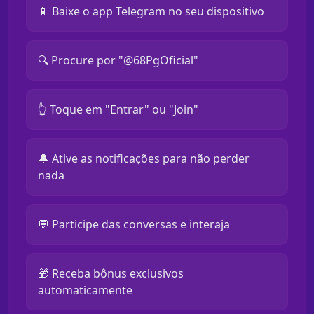
📱 Baixe o app Telegram no seu dispositivo
🔍 Procure por "@68PgOficial"
👆 Toque em "Entrar" ou "Join"
🔔 Ative as notificações para não perder
nada
💬 Participe das conversas e interaja
🎁 Receba bônus exclusivos
automaticamente