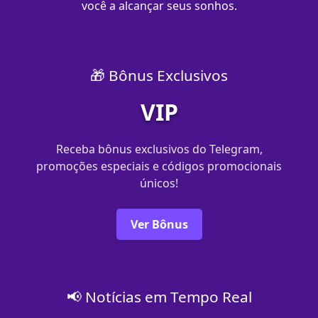
você a alcançar seus sonhos.
🎁 Bônus Exclusivos
VIP
Receba bônus exclusivos do Telegram,
promoções especiais e códigos promocionais
únicos!
Ver Bônus
📢 Notícias em Tempo Real