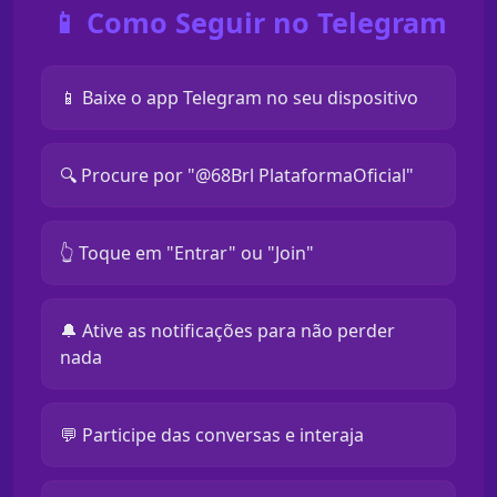
📱 Como Seguir no Telegram
📱 Baixe o app Telegram no seu dispositivo
🔍 Procure por "@68Brl PlataformaOficial"
👆 Toque em "Entrar" ou "Join"
🔔 Ative as notificações para não perder
nada
💬 Participe das conversas e interaja