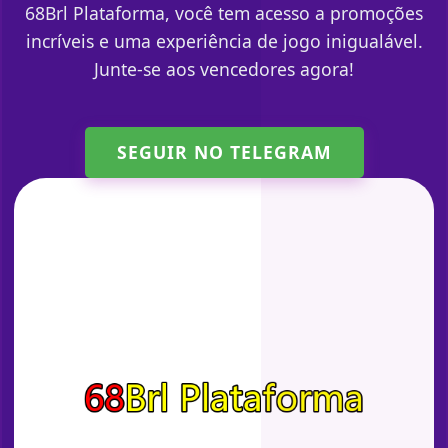
68Brl Plataforma, você tem acesso a promoções
incríveis e uma experiência de jogo inigualável.
Junte-se aos vencedores agora!
SEGUIR NO TELEGRAM