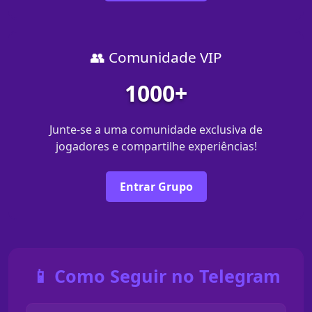
👥 Comunidade VIP
1000+
Junte-se a uma comunidade exclusiva de
jogadores e compartilhe experiências!
Entrar Grupo
📱 Como Seguir no Telegram