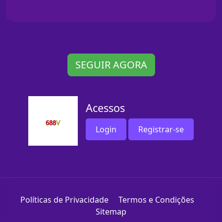
SEGUIR AGORA
Acessos
Login
Registrar-se
Políticas de Privacidade
Termos e Condições
Sitemap