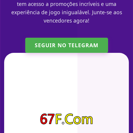
tem acesso a promoções incríveis e uma
experiência de jogo inigualável. Junte-se aos
vencedores agora!
SEGUIR NO TELEGRAM