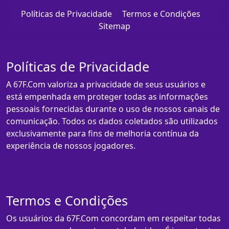
Políticas de Privacidade
Termos e Condições
Sitemap
Políticas de Privacidade
A 67F.Com valoriza a privacidade de seus usuários e
está empenhada em proteger todas as informações
pessoais fornecidas durante o uso de nossos canais de
comunicação. Todos os dados coletados são utilizados
exclusivamente para fins de melhoria contínua da
experiência de nossos jogadores.
Termos e Condições
Os usuários da 67F.Com concordam em respeitar todas