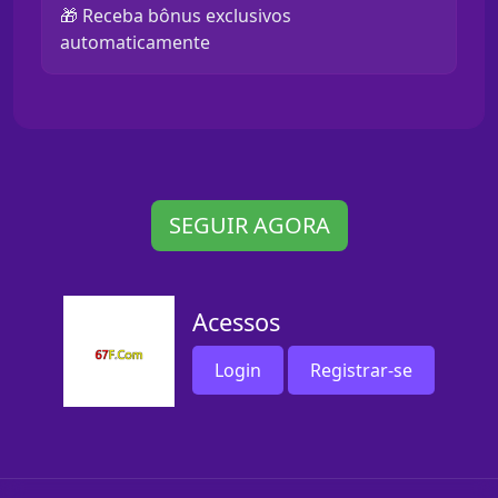
🎁 Receba bônus exclusivos
automaticamente
SEGUIR AGORA
Acessos
Login
Registrar-se