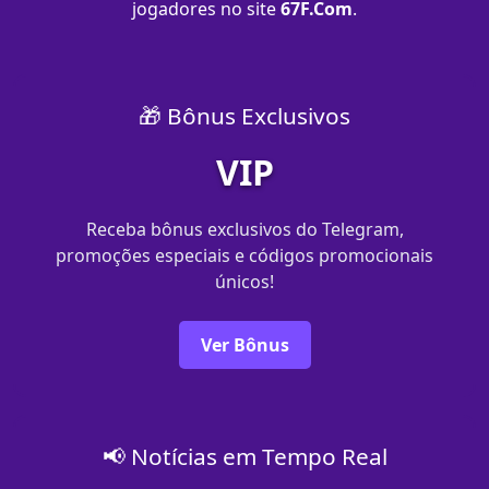
jogadores no site
67F.Com
.
🎁 Bônus Exclusivos
VIP
Receba bônus exclusivos do Telegram,
promoções especiais e códigos promocionais
únicos!
Ver Bônus
📢 Notícias em Tempo Real