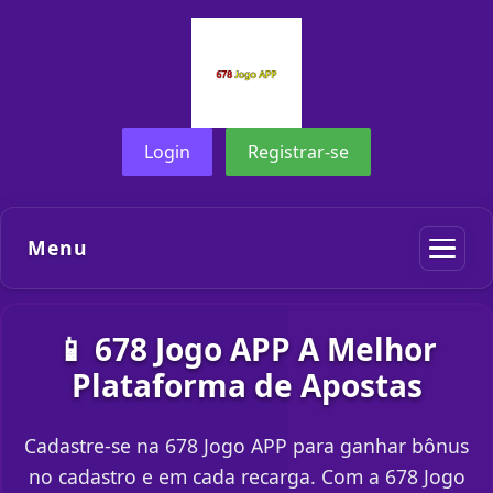
Login
Registrar-se
Menu
📱 678 Jogo APP A Melhor
Plataforma de Apostas
Cadastre-se na 678 Jogo APP para ganhar bônus
no cadastro e em cada recarga. Com a 678 Jogo