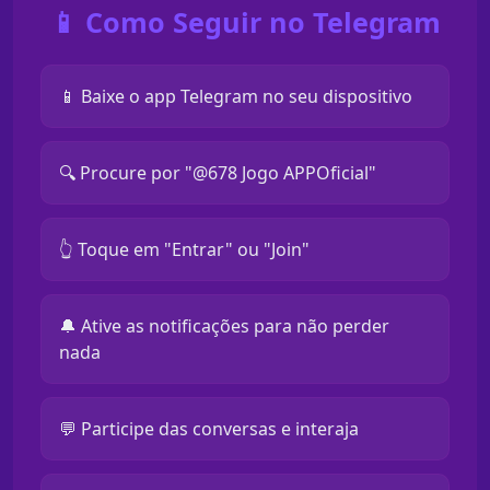
📱 Como Seguir no Telegram
📱 Baixe o app Telegram no seu dispositivo
🔍 Procure por "@678 Jogo APPOficial"
👆 Toque em "Entrar" ou "Join"
🔔 Ative as notificações para não perder
nada
💬 Participe das conversas e interaja