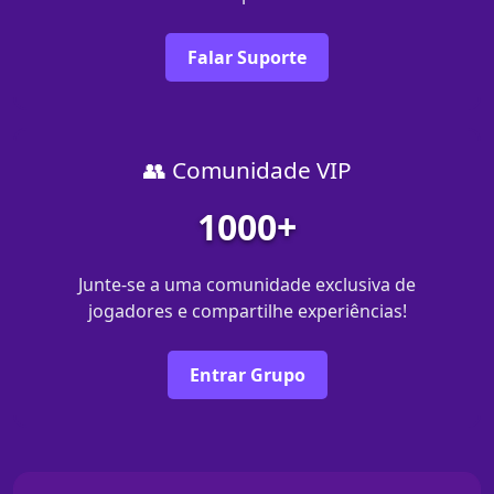
Falar Suporte
👥 Comunidade VIP
1000+
Junte-se a uma comunidade exclusiva de
jogadores e compartilhe experiências!
Entrar Grupo