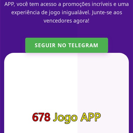
APP, você tem acesso a promoções incríveis e uma
experiência de jogo inigualável. Junte-se aos
vencedores agora!
SEGUIR NO TELEGRAM