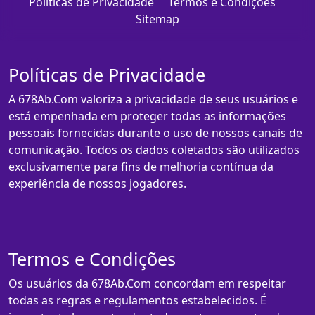
Políticas de Privacidade
Termos e Condições
Sitemap
Políticas de Privacidade
A 678Ab.Com valoriza a privacidade de seus usuários e
está empenhada em proteger todas as informações
pessoais fornecidas durante o uso de nossos canais de
comunicação. Todos os dados coletados são utilizados
exclusivamente para fins de melhoria contínua da
experiência de nossos jogadores.
Termos e Condições
Os usuários da 678Ab.Com concordam em respeitar
todas as regras e regulamentos estabelecidos. É