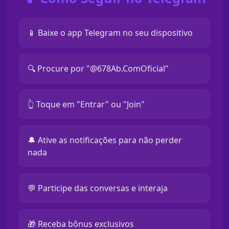
📱 Baixe o app Telegram no seu dispositivo
🔍 Procure por "@678Ab.ComOficial"
👆 Toque em "Entrar" ou "Join"
🔔 Ative as notificações para não perder
nada
💬 Participe das conversas e interaja
🎁 Receba bônus exclusivos