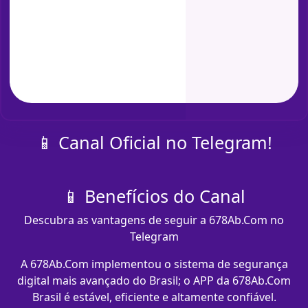
📱 Canal Oficial no Telegram!
📱 Benefícios do Canal
Descubra as vantagens de seguir a 678Ab.Com no
Telegram
A 678Ab.Com implementou o sistema de segurança
digital mais avançado do Brasil; o APP da 678Ab.Com
Brasil é estável, eficiente e altamente confiável.