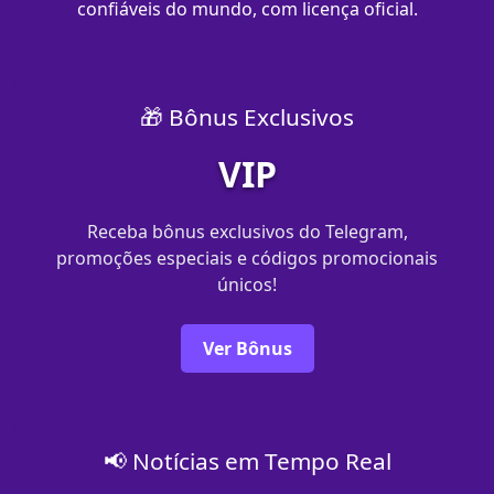
confiáveis do mundo, com licença oficial.
🎁 Bônus Exclusivos
VIP
Receba bônus exclusivos do Telegram,
promoções especiais e códigos promocionais
únicos!
Ver Bônus
📢 Notícias em Tempo Real