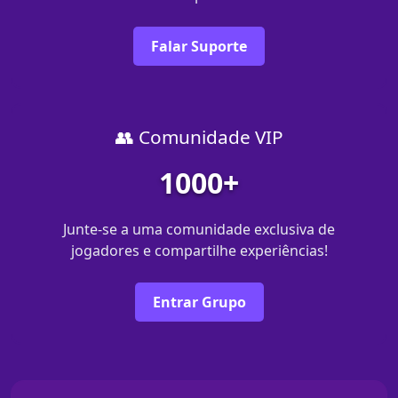
Falar Suporte
👥 Comunidade VIP
1000+
Junte-se a uma comunidade exclusiva de
jogadores e compartilhe experiências!
Entrar Grupo