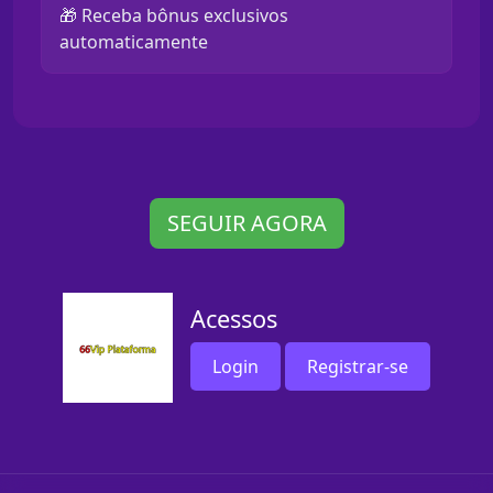
🎁 Receba bônus exclusivos
automaticamente
SEGUIR AGORA
Acessos
Login
Registrar-se