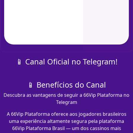
📱 Canal Oficial no Telegram!
📱 Benefícios do Canal
Descubra as vantagens de seguir a 66Vip Plataforma no
Telegram
A 66Vip Plataforma oferece aos jogadores brasileiros
uma experiência altamente segura pela plataforma
66Vip Plataforma Brasil — um dos cassinos mais