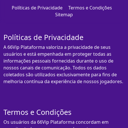
Políticas de Privacidade
Termos e Condições
Sitemap
Políticas de Privacidade
A 66Vip Plataforma valoriza a privacidade de seus
usuários e está empenhada em proteger todas as
informações pessoais fornecidas durante o uso de
nossos canais de comunicação. Todos os dados
coletados são utilizados exclusivamente para fins de
melhoria contínua da experiência de nossos jogadores.
Termos e Condições
Os usuários da 66Vip Plataforma concordam em