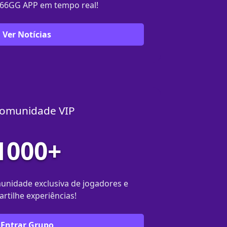
 66GG APP em tempo real!
Ver Notícias
Comunidade VIP
1000+
unidade exclusiva de jogadores e
rtilhe experiências!
Entrar Grupo