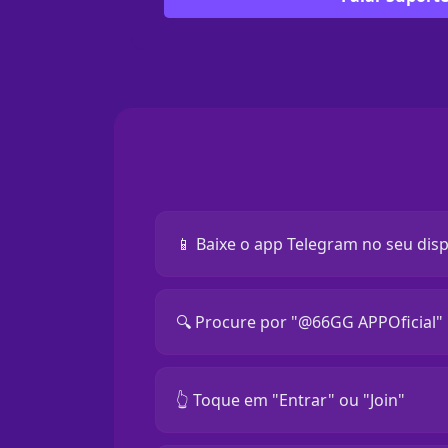
📱 Baixe o app Telegram no seu disp
🔍 Procure por "@66GG APPOficial"
👆 Toque em "Entrar" ou "Join"