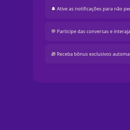
🔔 Ative as notificações para não p
💬 Participe das conversas e interaj
🎁 Receba bônus exclusivos autom