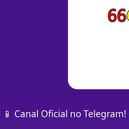
📱 Canal Oficial no Telegram!