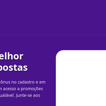
elhor
postas
bônus no cadastro e em
em acesso a promoções
ualável. Junte-se aos