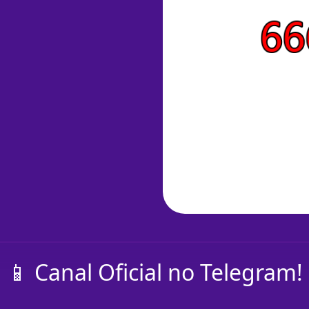
📱 Canal Oficial no Telegram!