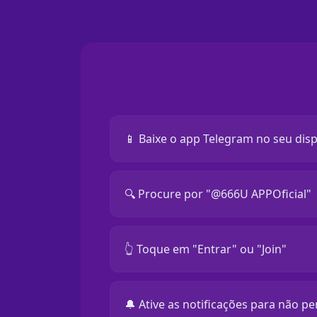
📱 Baixe o app Telegram no seu disp
🔍 Procure por "@666U APPOficial"
👆 Toque em "Entrar" ou "Join"
🔔 Ative as notificações para não p