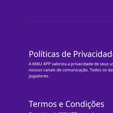
Políticas de Privacida
A 666U APP valoriza a privacidade de seus 
nossos canais de comunicação. Todos os dad
jogadores.
Termos e Condições