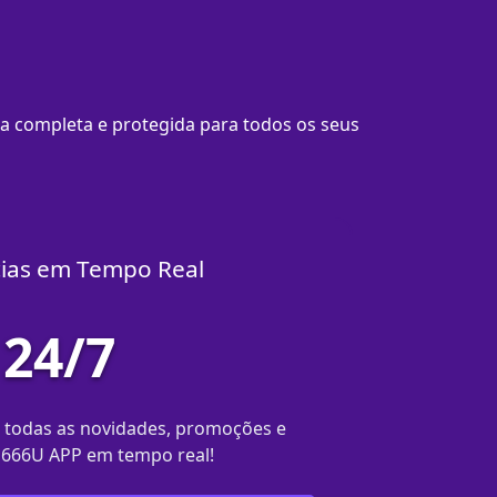
a completa e protegida para todos os seus
cias em Tempo Real
24/7
e todas as novidades, promoções e
 666U APP em tempo real!