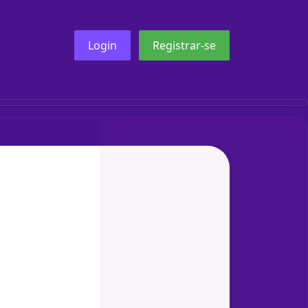
Login
Registrar-se