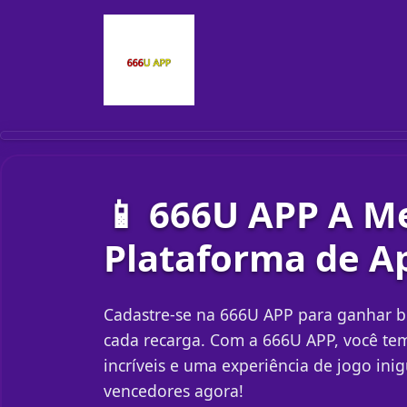
📱 666U APP A M
Plataforma de A
Cadastre-se na 666U APP para ganhar b
cada recarga. Com a 666U APP, você te
incríveis e uma experiência de jogo inig
vencedores agora!