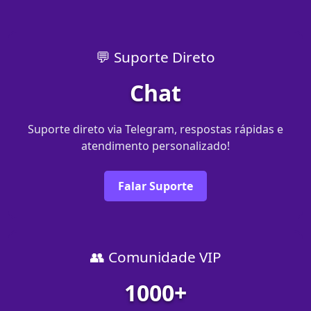
💬 Suporte Direto
Chat
Suporte direto via Telegram, respostas rápidas e
atendimento personalizado!
Falar Suporte
👥 Comunidade VIP
1000+