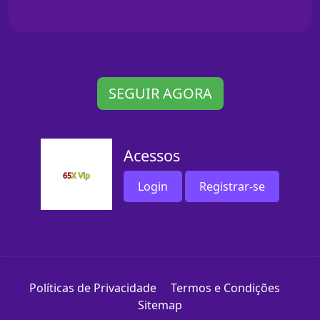
SEGUIR AGORA
Acessos
Login
Registrar-se
Políticas de Privacidade
Termos e Condições
Sitemap