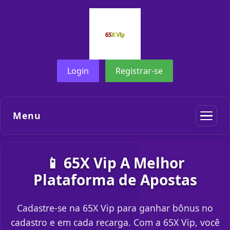
Login
Registrar-se
Menu
📱 65X Vip A Melhor
Plataforma de Apostas
Cadastre-se na 65X Vip para ganhar bônus no
cadastro e em cada recarga. Com a 65X Vip, você