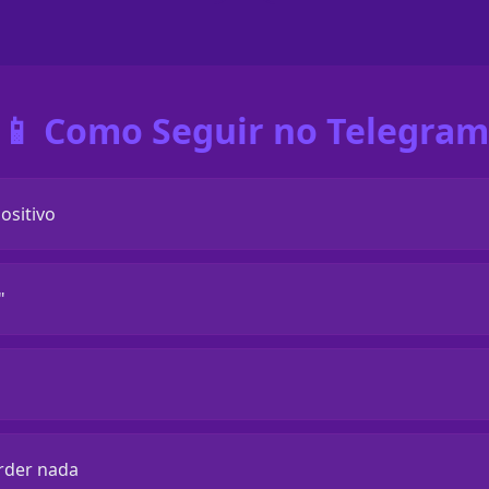
📱 Como Seguir no Telegram
ositivo
"
erder nada