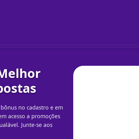
 Melhor
postas
 bônus no cadastro e em
tem acesso a promoções
ualável. Junte-se aos