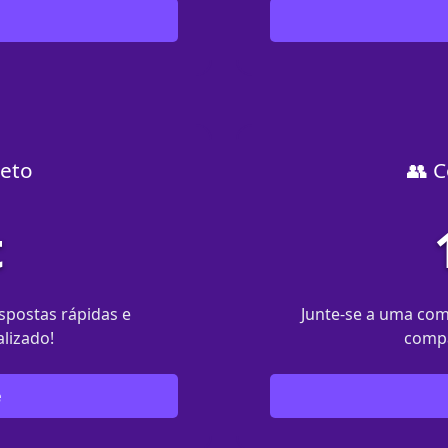
reto
👥 
t
espostas rápidas e
Junte-se a uma com
lizado!
compa
e