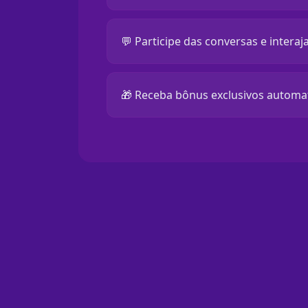
💬 Participe das conversas e interaj
🎁 Receba bônus exclusivos autom