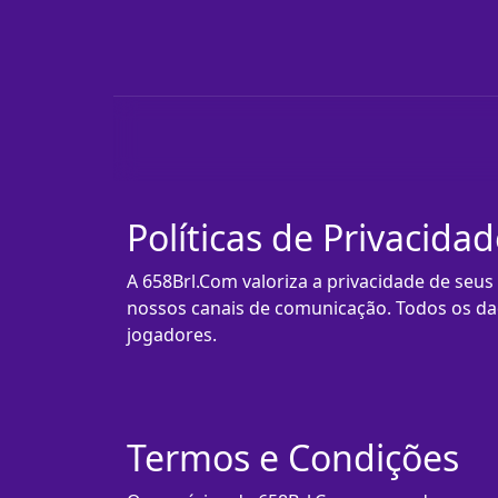
Políticas de Privacida
A 658Brl.Com valoriza a privacidade de seu
nossos canais de comunicação. Todos os dad
jogadores.
Termos e Condições