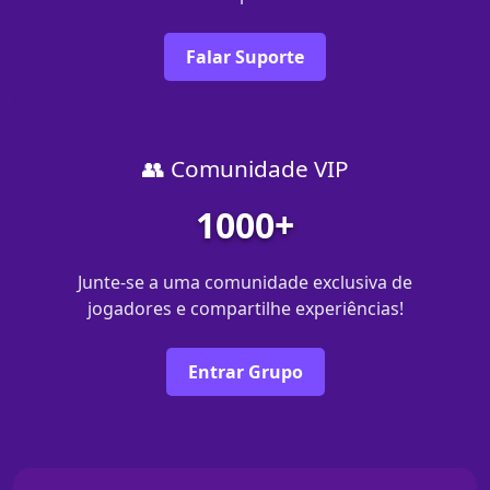
Falar Suporte
👥 Comunidade VIP
1000+
Junte-se a uma comunidade exclusiva de
jogadores e compartilhe experiências!
Entrar Grupo