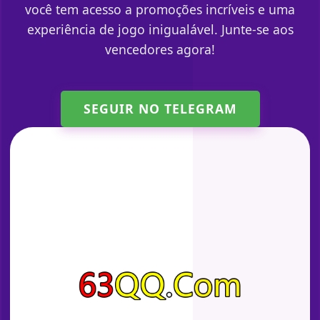
você tem acesso a promoções incríveis e uma
experiência de jogo inigualável. Junte-se aos
vencedores agora!
SEGUIR NO TELEGRAM