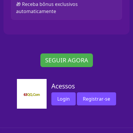
🎁 Receba bônus exclusivos
automaticamente
SEGUIR AGORA
Acessos
Login
Registrar-se