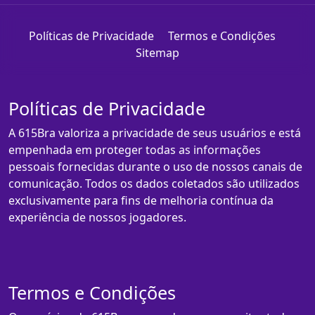
Políticas de Privacidade
Termos e Condições
Sitemap
Políticas de Privacidade
A 615Bra valoriza a privacidade de seus usuários e está
empenhada em proteger todas as informações
pessoais fornecidas durante o uso de nossos canais de
comunicação. Todos os dados coletados são utilizados
exclusivamente para fins de melhoria contínua da
experiência de nossos jogadores.
Termos e Condições