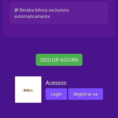
🎁 Receba bônus exclusivos
automaticamente
SEGUIR AGORA
Acessos
Login
Registrar-se