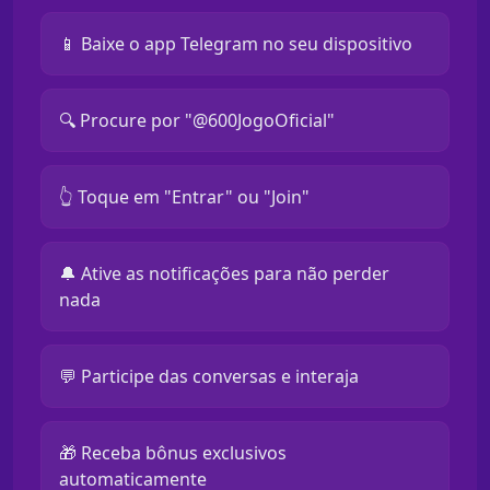
📱 Baixe o app Telegram no seu dispositivo
🔍 Procure por "@600JogoOficial"
👆 Toque em "Entrar" ou "Join"
🔔 Ative as notificações para não perder
nada
💬 Participe das conversas e interaja
🎁 Receba bônus exclusivos
automaticamente