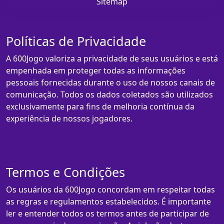
Sitemap
Políticas de Privacidade
A 600Jogo valoriza a privacidade de seus usuários e está
empenhada em proteger todas as informações
pessoais fornecidas durante o uso de nossos canais de
comunicação. Todos os dados coletados são utilizados
exclusivamente para fins de melhoria contínua da
experiência de nossos jogadores.
Termos e Condições
Os usuários da 600Jogo concordam em respeitar todas
as regras e regulamentos estabelecidos. É importante
ler e entender todos os termos antes de participar de