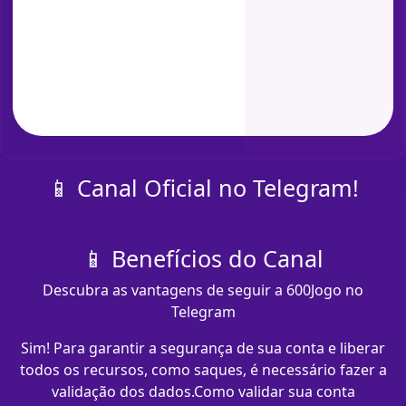
📱 Canal Oficial no Telegram!
📱 Benefícios do Canal
Descubra as vantagens de seguir a 600Jogo no
Telegram
Sim! Para garantir a segurança de sua conta e liberar
todos os recursos, como saques, é necessário fazer a
validação dos dados.Como validar sua conta