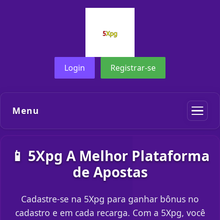
Login
Registrar-se
Menu
📱 5Xpg A Melhor Plataforma
de Apostas
Cadastre-se na 5Xpg para ganhar bônus no
cadastro e em cada recarga. Com a 5Xpg, você