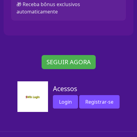
🎁 Receba bônus exclusivos
automaticamente
SEGUIR AGORA
Acessos
Login
Registrar-se