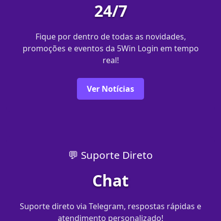
24/7
Fique por dentro de todas as novidades,
promoções e eventos da 5Win Login em tempo
real!
Ver Notícias
💬 Suporte Direto
Chat
Suporte direto via Telegram, respostas rápidas e
atendimento personalizado!