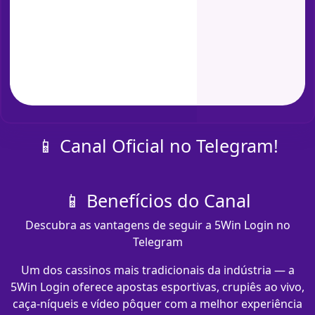
📱 Canal Oficial no Telegram!
📱 Benefícios do Canal
Descubra as vantagens de seguir a 5Win Login no
Telegram
Um dos cassinos mais tradicionais da indústria — a
5Win Login oferece apostas esportivas, crupiês ao vivo,
caça-níqueis e vídeo pôquer com a melhor experiência