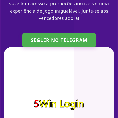
você tem acesso a promoções incríveis e uma
experiência de jogo inigualável. Junte-se aos
vencedores agora!
SEGUIR NO TELEGRAM