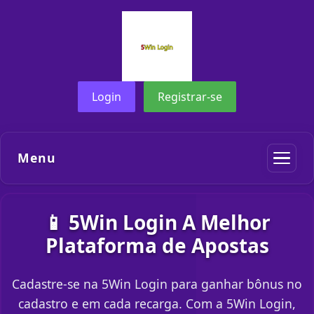
Login
Registrar-se
Menu
📱 5Win Login A Melhor
Plataforma de Apostas
Cadastre-se na 5Win Login para ganhar bônus no
cadastro e em cada recarga. Com a 5Win Login,