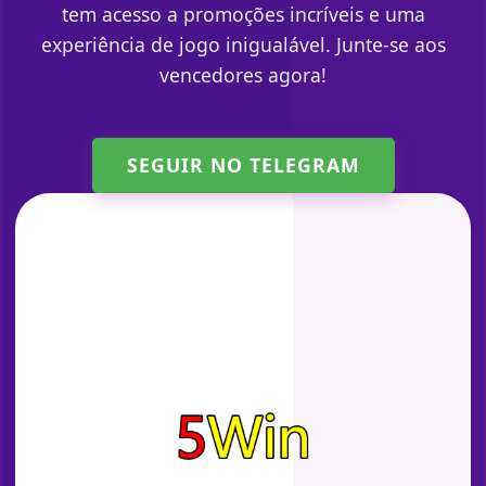
tem acesso a promoções incríveis e uma
experiência de jogo inigualável. Junte-se aos
vencedores agora!
SEGUIR NO TELEGRAM