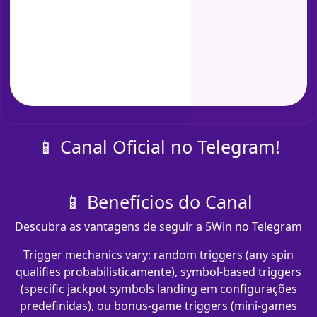
📱 Canal Oficial no Telegram!
📱 Benefícios do Canal
Descubra as vantagens de seguir a 5Win no Telegram
Trigger mechanics vary: random triggers (any spin
qualifies probabilisticamente), symbol-based triggers
(specific jackpot symbols landing em configurações
predefinidas), ou bonus-game triggers (mini-games