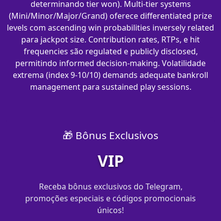
determinando tier won). Multi-tier systems
(Mini/Minor/Major/Grand) oferece differentiated prize
levels com ascending win probabilities inversely related
para jackpot size. Contribution rates, RTPs, e hit
frequencies são regulated e publicly disclosed,
permitindo informed decision-making. Volatilidade
extrema (index 9-10/10) demands adequate bankroll
management para sustained play sessions.
🎁 Bônus Exclusivos
VIP
Receba bônus exclusivos do Telegram,
promoções especiais e códigos promocionais
únicos!