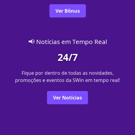
Ver Bônus
📢 Notícias em Tempo Real
24/7
Fique por dentro de todas as novidades,
promoções e eventos da 5Win em tempo real!
Ver Notícias