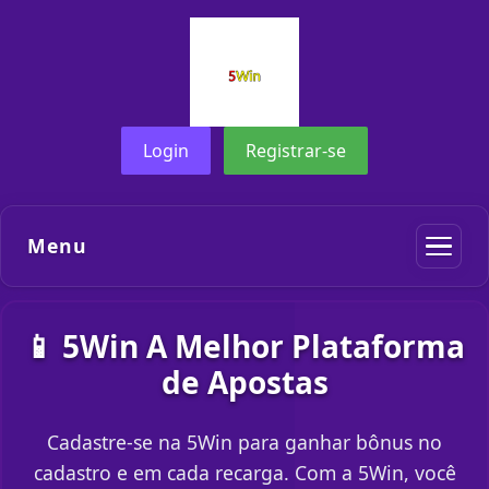
Login
Registrar-se
Menu
📱 5Win A Melhor Plataforma
de Apostas
Cadastre-se na 5Win para ganhar bônus no
cadastro e em cada recarga. Com a 5Win, você