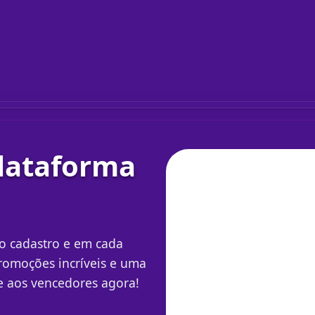
Plataforma
o cadastro e em cada
romoções incríveis e uma
se aos vencedores agora!