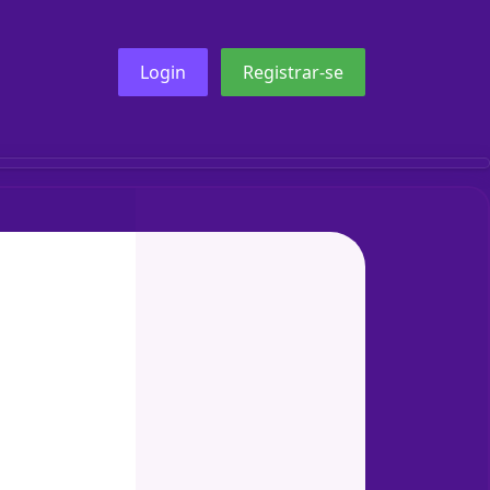
Login
Registrar-se