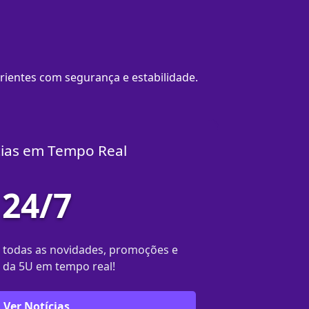
rientes com segurança e estabilidade.
cias em Tempo Real
24/7
e todas as novidades, promoções e
 da 5U em tempo real!
Ver Notícias