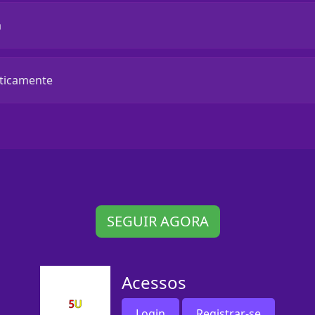
a
aticamente
SEGUIR AGORA
Acessos
Login
Registrar-se