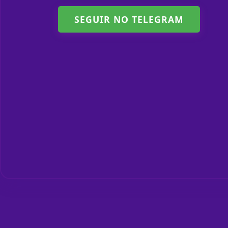
SEGUIR NO TELEGRAM