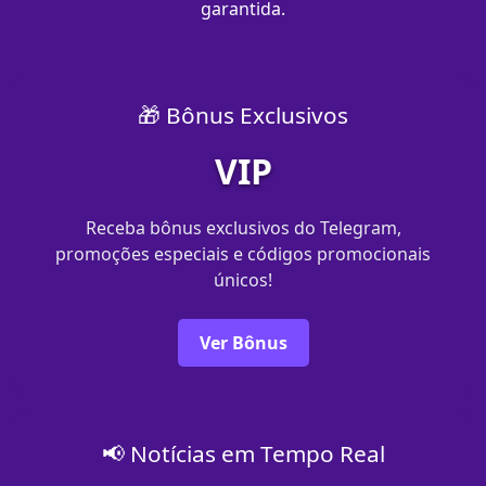
garantida.
🎁 Bônus Exclusivos
VIP
Receba bônus exclusivos do Telegram,
promoções especiais e códigos promocionais
únicos!
Ver Bônus
📢 Notícias em Tempo Real