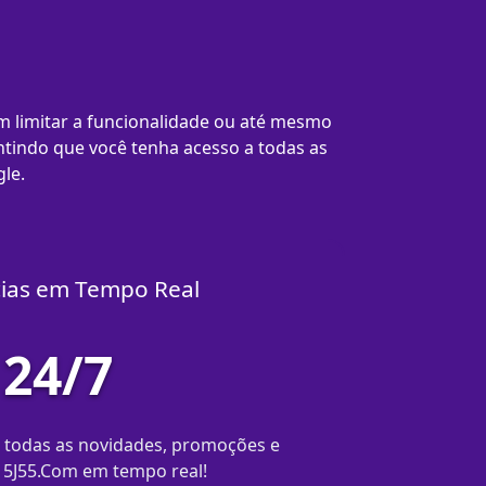
em limitar a funcionalidade ou até mesmo
antindo que você tenha acesso a todas as
le.
cias em Tempo Real
24/7
e todas as novidades, promoções e
 5J55.Com em tempo real!