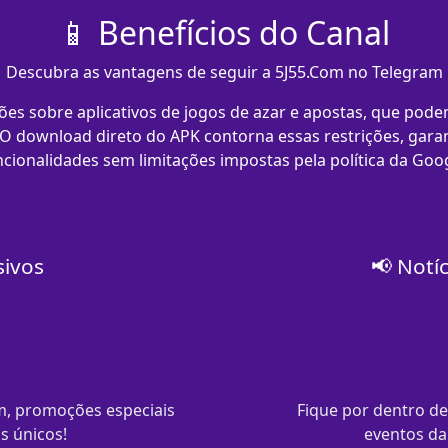
📱 Benefícios do Canal
Descubra as vantagens de seguir a 5J55.Com no Telegram
ções sobre aplicativos de jogos de azar e apostas, que pod
. O download direto do APK contorna essas restrições, gar
ncionalidades sem limitações impostas pela política da Goog
sivos
📢 Notí
m, promoções especiais
Fique por dentro d
s únicos!
eventos da