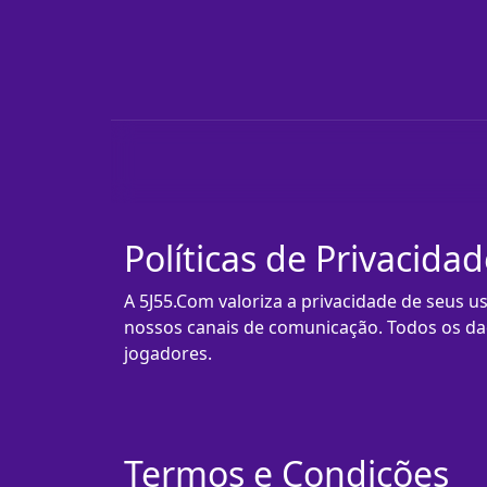
Políticas de Privacida
A 5J55.Com valoriza a privacidade de seus 
nossos canais de comunicação. Todos os dad
jogadores.
Termos e Condições