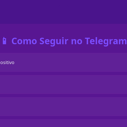
📱 Como Seguir no Telegram
ositivo