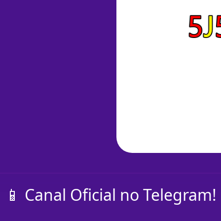
📱 Canal Oficial no Telegram!