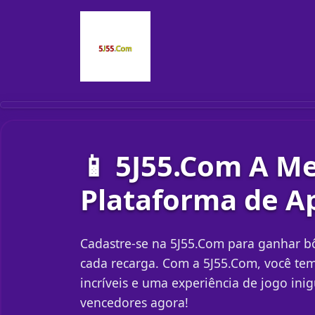
📱 5J55.Com A M
Plataforma de A
Cadastre-se na 5J55.Com para ganhar b
cada recarga. Com a 5J55.Com, você te
incríveis e uma experiência de jogo inig
vencedores agora!