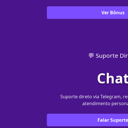
Ver Bônus
💬 Suporte Di
Cha
Suporte direto via Telegram, r
atendimento persona
Falar Suport