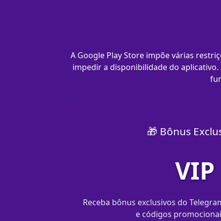
A Google Play Store impõe várias restri
impedir a disponibilidade do aplicativo
fu
🎁 Bônus Exclu
VIP
Receba bônus exclusivos do Telegra
e códigos promocionai