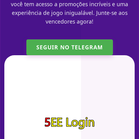
você tem acesso a promoções incríveis e uma
experiência de jogo inigualável. Junte-se aos
vencedores agora!
SEGUIR NO TELEGRAM