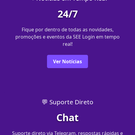
24/7
Fique por dentro de todas as novidades,
promoções e eventos da 5EE Login em tempo
real!
Ver Notícias
💬 Suporte Direto
Chat
Suporte direto via Telegram, respostas rápidas e