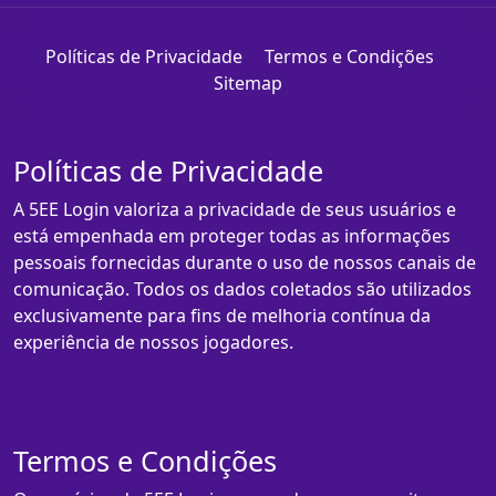
Políticas de Privacidade
Termos e Condições
Sitemap
Políticas de Privacidade
A 5EE Login valoriza a privacidade de seus usuários e
está empenhada em proteger todas as informações
pessoais fornecidas durante o uso de nossos canais de
comunicação. Todos os dados coletados são utilizados
exclusivamente para fins de melhoria contínua da
experiência de nossos jogadores.
Termos e Condições