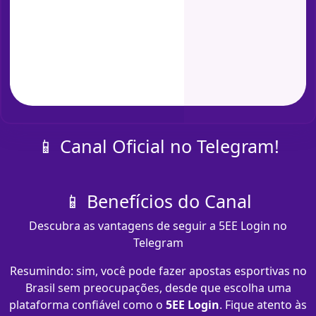
📱 Canal Oficial no Telegram!
📱 Benefícios do Canal
Descubra as vantagens de seguir a 5EE Login no
Telegram
Resumindo: sim, você pode fazer apostas esportivas no
Brasil sem preocupações, desde que escolha uma
plataforma confiável como o
5EE Login
. Fique atento às