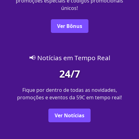
promoções especiais e códigos promocionais
únicos!
Ver Bônus
📢 Notícias em Tempo Real
24/7
Fique por dentro de todas as novidades,
promoções e eventos da 59C em tempo real!
Ver Notícias