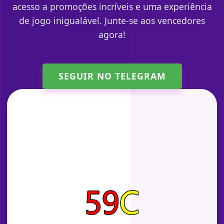
acesso a promoções incríveis e uma experiência
de jogo inigualável. Junte-se aos vencedores
agora!
SEGUIR NO TELEGRAM