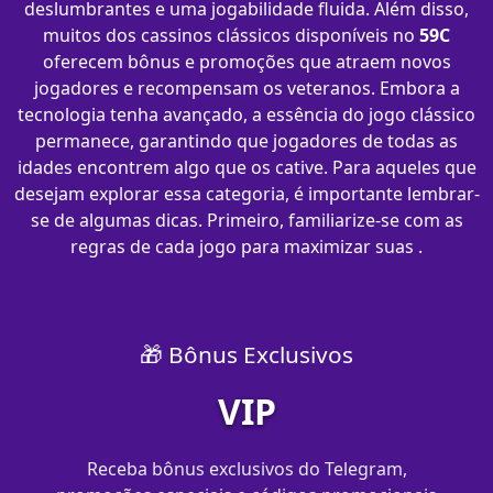
deslumbrantes e uma jogabilidade fluida. Além disso,
muitos dos cassinos clássicos disponíveis no
59C
oferecem bônus e promoções que atraem novos
jogadores e recompensam os veteranos. Embora a
tecnologia tenha avançado, a essência do jogo clássico
permanece, garantindo que jogadores de todas as
idades encontrem algo que os cative. Para aqueles que
desejam explorar essa categoria, é importante lembrar-
se de algumas dicas. Primeiro, familiarize-se com as
regras de cada jogo para maximizar suas .
🎁 Bônus Exclusivos
VIP
Receba bônus exclusivos do Telegram,