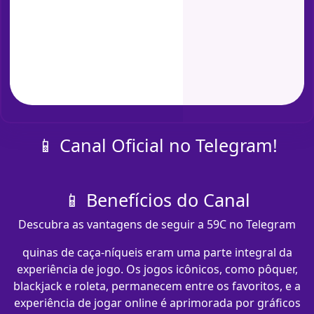
📱 Canal Oficial no Telegram!
📱 Benefícios do Canal
Descubra as vantagens de seguir a 59C no Telegram
quinas de caça-níqueis eram uma parte integral da
experiência de jogo. Os jogos icônicos, como pôquer,
blackjack e roleta, permanecem entre os favoritos, e a
experiência de jogar online é aprimorada por gráficos